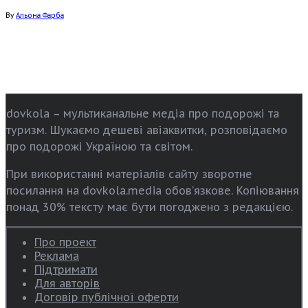
By
Альона Фарба
dovkola – мультиканальне медіа про подорожі та
туризм. Шукаємо дешеві авіаквитки, розповідаємо
про подорожі Україною та світом.
При використанні матеріалів сайту зворотне
посилання на dovkola.media обов’язкове. Копіювання
понад 30% тексту має бути погоджено з редакцією.
Про проект
Реклама
Підтримати
Для авторів
Договір публічної оферти