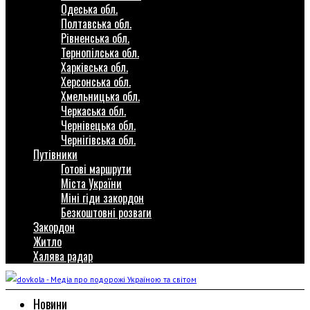
Одеська обл.
Полтавська обл.
Рівненська обл.
Тернопілська обл.
Харківська обл.
Херсонська обл.
Хмельницька обл.
Черкаська обл.
Чернівецька обл.
Чернігівська обл.
Путівники
Готові маршрути
Міста України
Міні гіди закордон
Безкоштовні розваги
Закордон
Житло
Халява радар
Новини