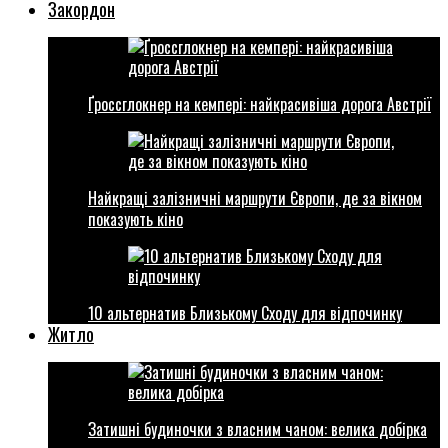
Закордон
Ґроссглокнер на кемпері: найкрасивіша дорога Австрії
Найкращі залізничні маршрути Європи, де за вікном
показують кіно
10 альтернатив Близькому Сходу для відпочинку
Житло
Затишні будиночки з власним чаном: велика добірка