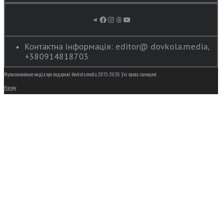
Telegram
Facebook
Instagram
Threads
YouTube
Контактна інформація: editor@ dovkola.media,
+380914818703
Мультиканальне медіа про подорожі dovkola.media 2015-2026. Усі права захищені.
Нагору