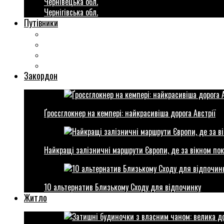
Чернівецька обл.
Чернігівська обл.
Путівники
Готові маршрути
Міста України
Міні гіди закордон
Безкоштовні розваги
Закордон
Ґроссглокнер на кемпері: найкрасивіша дорога Австрії
Найкращі залізничні маршрути Європи, де за вікном пок
10 альтернатив Близькому Сходу для відпочинку
Житло