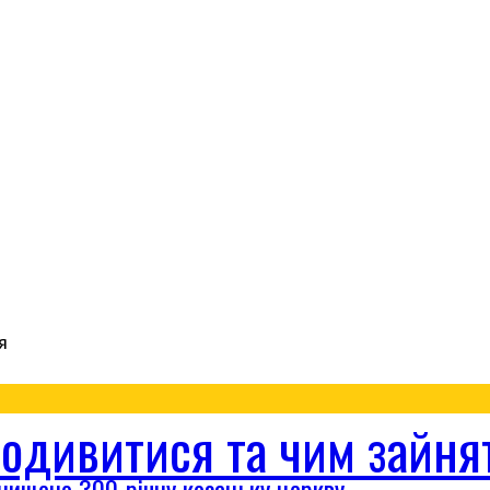
подивитися та чим зайнят
знищено 300-річну козацьку церкву