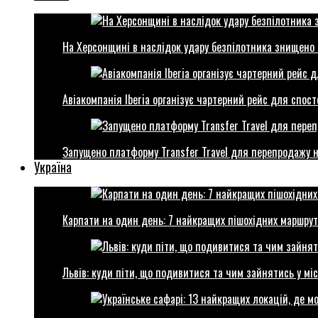
На Херсонщині в наслідок удару безпілотника знищено 
Авіакомпанія Iberia організує чартерний рейс для спо
Запущено платформу Transfer Travel для перепродажу 
Україна
Карпати на один день: 7 найкращих пішохідних маршрут
Львів: куди піти, що подивитися та чим зайнятись у міс