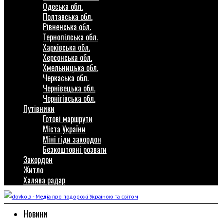
Одеська обл.
Полтавська обл.
Рівненська обл.
Тернопілська обл.
Харківська обл.
Херсонська обл.
Хмельницька обл.
Черкаська обл.
Чернівецька обл.
Чернігівська обл.
Путівники
Готові маршрути
Міста України
Міні гіди закордон
Безкоштовні розваги
Закордон
Житло
Халява радар
Новини