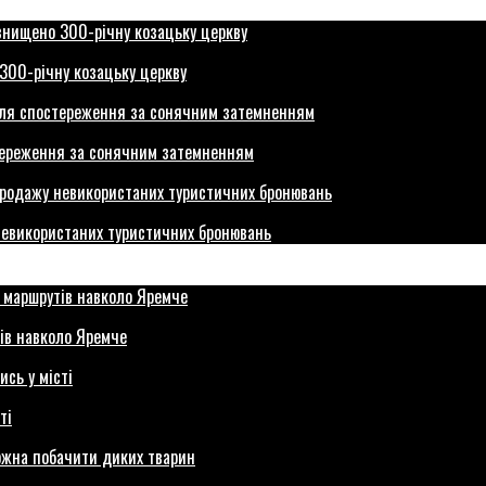
300-річну козацьку церкву
стереження за сонячним затемненням
невикористаних туристичних бронювань
ів навколо Яремче
ті