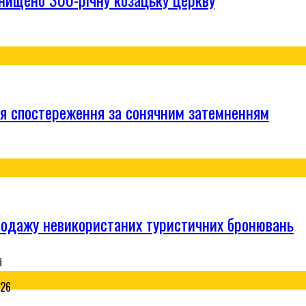
для спостереження за сонячним затемненням
родажу невикористаних туристичних бронювань
026