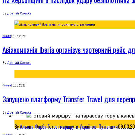
By
Довгий Олекса
Новини
06.08.2026
Авіакомпанія Iberia організує чартерний рейс 
By
Довгий Олекса
Новини
06.08.2026
Запущено платформу Transfer Travel для переп
By
Довгий Олекса
By
Альона Фарба
Готові маршрути Україною
,
Путівники
09.03.2
Новини
06.08.2026