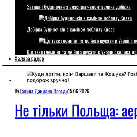
Затишні будиночки з власним чаном: велика добірка
Добірка будиночків з каміном поблизу Києва
Що таке глемпінг та де його шукати в Україні: велика до
Халява радар
By
Галина Данилюк
Поради
15.06.2026
Не тільки Польща: аер