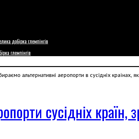
бірка глемпінгів
опорти сусідніх країн, з