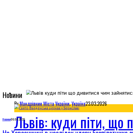
Новини
By
Мандрівник
Міста України
,
Україна
23.03.2026
Львів: куди піти, що 
Новини
06.08.2026
На Херсонщині в наслідок удару безпілотника 