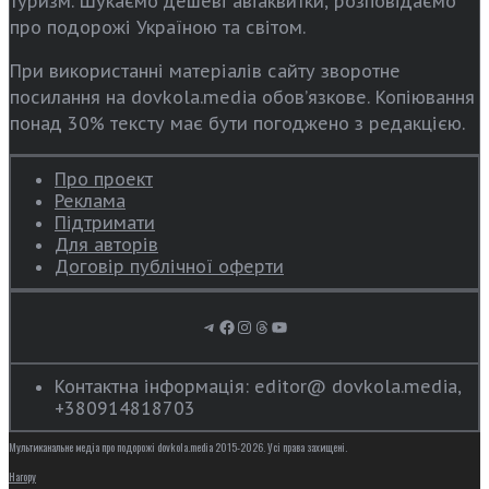
туризм. Шукаємо дешеві авіаквитки, розповідаємо
про подорожі Україною та світом.
При використанні матеріалів сайту зворотне
посилання на dovkola.media обов’язкове. Копіювання
понад 30% тексту має бути погоджено з редакцією.
Про проект
Реклама
Підтримати
Для авторів
Договір публічної оферти
Telegram
Facebook
Instagram
Threads
YouTube
Контактна інформація: editor@ dovkola.media,
+380914818703
Мультиканальне медіа про подорожі dovkola.media 2015-2026. Усі права захищені.
Нагору