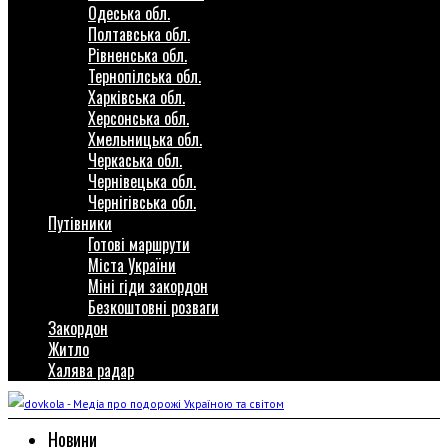
Одеська обл.
Полтавська обл.
Рівненська обл.
Тернопілська обл.
Харківська обл.
Херсонська обл.
Хмельницька обл.
Черкаська обл.
Чернівецька обл.
Чернігівська обл.
Путівники
Готові маршрути
Міста України
Міні гіди закордон
Безкоштовні розваги
Закордон
Житло
Халява радар
Новини