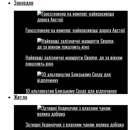
Закордон
Ґроссглокнер на кемпері: найкрасивіша дорога Австрії
Найкращі залізничні маршрути Європи, де за вікном
показують кіно
10 альтернатив Близькому Сходу для відпочинку
Житло
Затишні будиночки з власним чаном: велика добірка