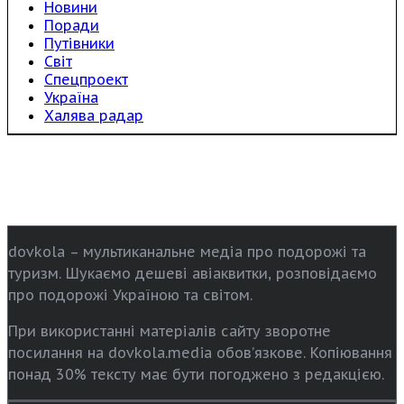
Новини
Поради
Путівники
Світ
Спецпроект
Україна
Халява радар
dovkola – мультиканальне медіа про подорожі та
туризм. Шукаємо дешеві авіаквитки, розповідаємо
про подорожі Україною та світом.
При використанні матеріалів сайту зворотне
посилання на dovkola.media обов’язкове. Копіювання
понад 30% тексту має бути погоджено з редакцією.