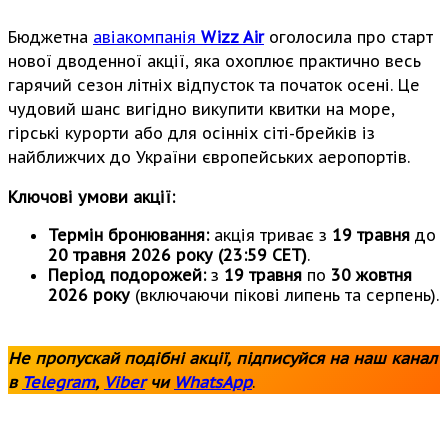
Бюджетна
авіакомпанія
Wizz Air
оголосила про старт
нової дводенної акції, яка охоплює практично весь
гарячий сезон літніх відпусток та початок осені. Це
чудовий шанс вигідно викупити квитки на море,
гірські курорти або для осінніх сіті-брейків із
найближчих до України європейських аеропортів.
Ключові умови акції:
Термін бронювання:
акція триває з
19 травня
до
20 травня 2026 року (23:59 CET)
.
Період подорожей:
з
19 травня
по
30 жовтня
2026 року
(включаючи пікові липень та серпень).
Не пропускай подібні акції, підписуйся на наш канал
в
Telegram
,
Viber
чи
WhatsApp
.