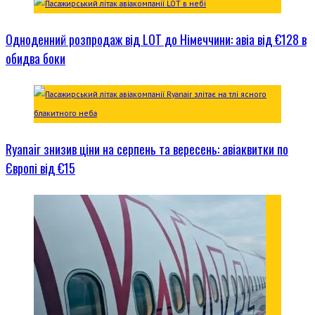
Одноденний розпродаж від LOT до Німеччини: авіа від €128 в
обидва боки
Ryanair знизив ціни на серпень та вересень: авіаквитки по
Європі від €15