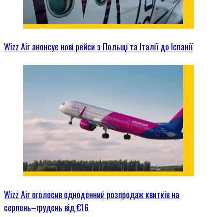
Wizz Air анонсує нові рейси з Польщі та Італії до Іспанії
Wizz Air оголосив одноденний розпродаж квитків на
серпень–грудень від €16