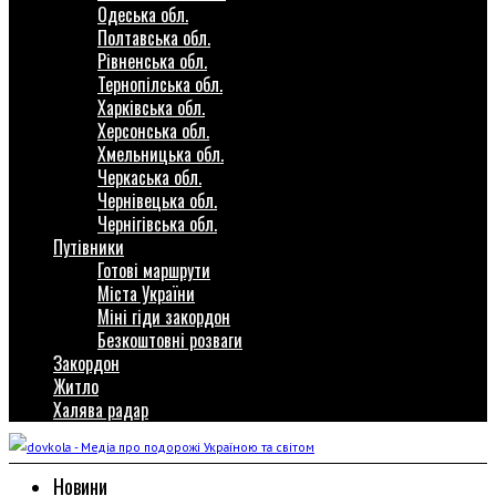
Одеська обл.
Полтавська обл.
Рівненська обл.
Тернопілська обл.
Харківська обл.
Херсонська обл.
Хмельницька обл.
Черкаська обл.
Чернівецька обл.
Чернігівська обл.
Путівники
Готові маршрути
Міста України
Міні гіди закордон
Безкоштовні розваги
Закордон
Житло
Халява радар
Новини