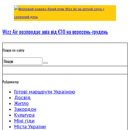
Wizz Air розпродає авіа від €10 на вересень-грудень
Пошук по сайту
Рубрикатор
Готові маршрути Україною
Досвід
Житло
Закордон
Культура
Міні гіди
Міста України