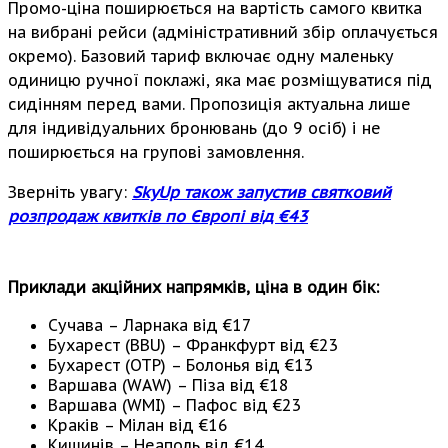
Промо-ціна поширюється на вартість самого квитка
на вибрані рейси (адміністративний збір оплачується
окремо). Базовий тариф включає одну маленьку
одиницю ручної поклажі, яка має розміщуватися під
сидінням перед вами. Пропозиція актуальна лише
для індивідуальних бронювань (до 9 осіб) і не
поширюється на групові замовлення.
Зверніть увагу:
SkyUp також запустив святковий
розпродаж квитків по Європі від €43
Приклади акційних напрямків, ціна в один бік:
Сучава – Ларнака від €17
Бухарест (BBU) – Франкфурт від €23
Бухарест (OTP) – Болонья від €13
Варшава (WAW) – Піза від €18
Варшава (WMI) – Пафос від €23
Краків – Мілан від €16
Кишинів – Неаполь від €14