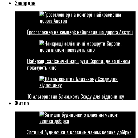
Закордон
Ґроссглокнер на кемпері: найкрасивіша дорога Австрії
Найкращі залізничні маршрути Європи, де за вікном
показують кіно
10 альтернатив Близькому Сходу для відпочинку
Житло
Затишні будиночки з власним чаном: велика добірка