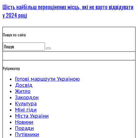
Шість найбільш переоцінених місць, які не варто відвідувати
у 2024 році
Пошук по сайту
Рубрикатор
Готові маршрути Україною
Досвід
Житло
Закордон
Культура
Міні гіди
Міста України
Новини
Поради
Путівники