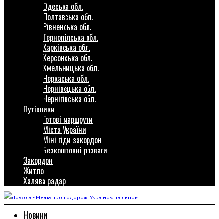
Одеська обл.
Полтавська обл.
Рівненська обл.
Тернопілська обл.
Харківська обл.
Херсонська обл.
Хмельницька обл.
Черкаська обл.
Чернівецька обл.
Чернігівська обл.
Путівники
Готові маршрути
Міста України
Міні гіди закордон
Безкоштовні розваги
Закордон
Житло
Халява радар
Новини