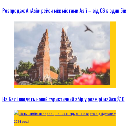
Розпродаж AirAsia: рейси між містами Азії – від €6 в один бік
На Балі вводять новий туристичний збір у розмірі майже $10