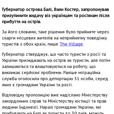
Губернатор острова Балі, Ваян Костер, запропонував
призупинити видачу віз українцям та росіянам після
прибуття на острів.
За його словами, таке рішення було прийняте через
скарги місцевих жителів на неприйнятну поведінку
туристів з обох країн, пише
The Village
.
Губернатор стверджує, що часто туристи з росії та
України приїжджають на острів як туристи, але потім
залишаються та влаштовуються на роботу, що
викликає серйозні проблеми. Раніше міграційна
служба оголосила про депортацію 31 особи, серед
яких є громадяни України та росії.
Відповідну пропозицію вже надіслано Міністерству
закордонних справ та Міністерству юстиції та прав
людини Індонезії. Наразі громадяни України, які
прибувають на Балі як туристи до 30 днів, можуть