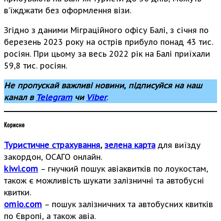
в’їжджати без оформлення візи.
Згідно з даними Міграційного офісу Балі, з січня по
березень 2023 року на острів прибуло понад 43 тис.
росіян. При цьому за весь 2022 рік на Балі приїхали
59,8 тис. росіян.
Не пропускай важливі новини, підписуйся на наш
канал в
Telegram
чи
Viber
.
Корисне
Туристичне страхування
,
зелена карта
для виїзду
закордон, ОСАГО онлайн.
kiwi.com
– гнучкий пошук авіаквитків по лоукостам,
також є можливість шукати залізничні та автобусні
квитки.
omio.com
– пошук залізничних та автобусних квитків
по Європі, а також авіа.