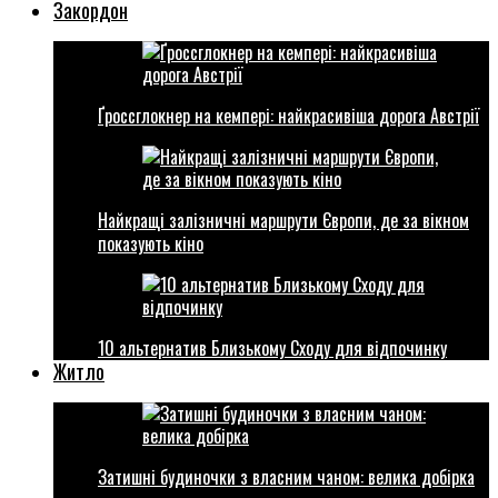
Закордон
Ґроссглокнер на кемпері: найкрасивіша дорога Австрії
Найкращі залізничні маршрути Європи, де за вікном
показують кіно
10 альтернатив Близькому Сходу для відпочинку
Житло
Затишні будиночки з власним чаном: велика добірка