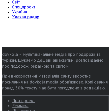
Світ
Спецпроект
Україна
Халява радар
dovkola – мультиканальне медіа про подорожі та
туризм. Шукаємо дешеві авіаквитки, розповідаємо
про подорожі Україною та світом.
При використанні матеріалів сайту зворотне
посилання на dovkola.media обов’язкове. Копіювання
понад 30% тексту має бути погоджено з редакцією.
Про проект
Реклама
Підтримати