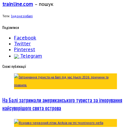
trainline.com
– пошук
Теги:
Індонезія
Балі
Поділитися
Facebook
Twitter
Pinterest
Telegram
Cхожі публікації
На Балі затримали американського туриста за ігнорування
найсуворішого свята острова