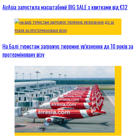
AirAsia запустила масштабний BIG SALE з квитками від €12
На Балі туристам загрожує тюремне ув’язнення до 10 років за
протерміновану візу