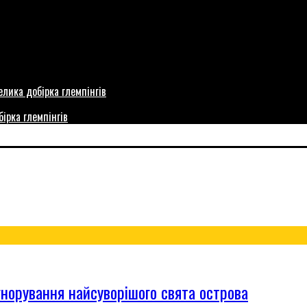
бірка глемпінгів
гнорування найсуворішого свята острова