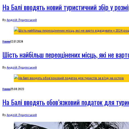
На Балі вводять новий туристичний збір у розм
By
Андрій Лущевський
Новини
12.01.2024
Шість найбільш переоцінених місць, які не варт
By
Андрій Лущевський
Новини
25.08.2023
На Балі вводять обов’язковий податок для турист
By
Андрій Лущевський