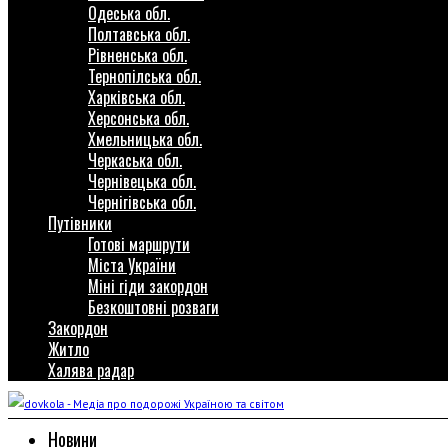
Одеська обл.
Полтавська обл.
Рівненська обл.
Тернопілська обл.
Харківська обл.
Херсонська обл.
Хмельницька обл.
Черкаська обл.
Чернівецька обл.
Чернігівська обл.
Путівники
Готові маршрути
Міста України
Міні гіди закордон
Безкоштовні розваги
Закордон
Житло
Халява радар
Новини