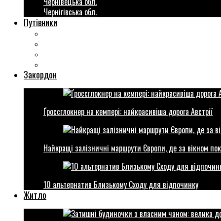
Чернівецька обл.
Чернігівська обл.
Путівники
Готові маршрути
Міста України
Міні гіди закордон
Безкоштовні розваги
Закордон
Ґроссглокнер на кемпері: найкрасивіша дорога Австрії
Найкращі залізничні маршрути Європи, де за вікном пок
10 альтернатив Близькому Сходу для відпочинку
Житло