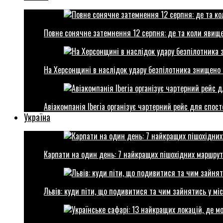
Повне сонячне затемнення 12 серпня: де та коли явище
На Херсонщині в наслідок удару безпілотника знищено 
Авіакомпанія Iberia організує чартерний рейс для спо
Україна
Карпати на один день: 7 найкращих пішохідних маршрут
Львів: куди піти, що подивитися та чим зайнятись у міс