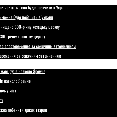
 можна буде побачити в Україні
300-річну козацьку церкву
стереження за сонячним затемненням
ів навколо Яремче
ті