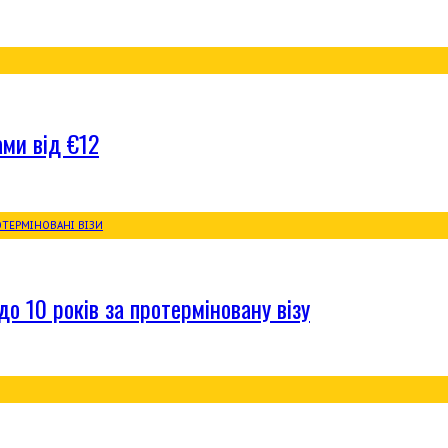
ами від €12
о 10 років за протерміновану візу