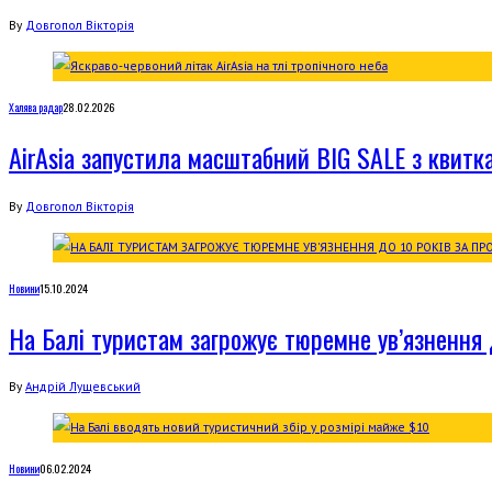
By
Довгопол Вікторія
Халява радар
28.02.2026
AirAsia запустила масштабний BIG SALE з квитк
By
Довгопол Вікторія
Новини
15.10.2024
На Балі туристам загрожує тюремне ув’язнення д
By
Андрій Лущевський
Новини
06.02.2024