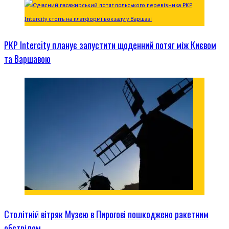
PKP Intercity планує запустити щоденний потяг між Києвом
та Варшавою
Столітній вітряк Музею в Пирогові пошкоджено ракетним
обстрілом