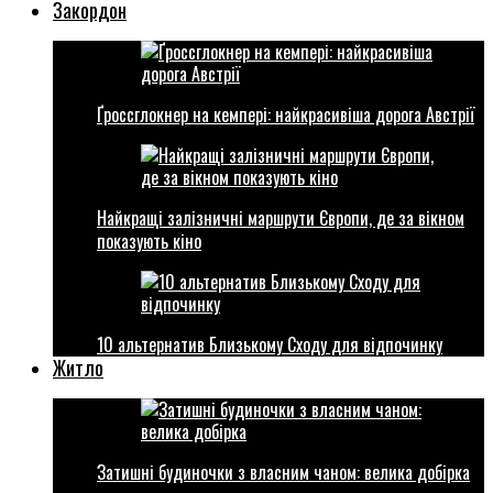
Закордон
Ґроссглокнер на кемпері: найкрасивіша дорога Австрії
Найкращі залізничні маршрути Європи, де за вікном
показують кіно
10 альтернатив Близькому Сходу для відпочинку
Житло
Затишні будиночки з власним чаном: велика добірка