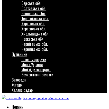
Одеська обл.
Полтавська обл.
Рівненська обл.
Тернопілська обл.
Харківська обл.
Херсонська обл.
Хмельницька обл.
Черкаська обл.
Чернівецька обл.
Чернігівська обл.
Путівники
Готові маршрути
Міста України
Міні гіди закордон
Безкоштовні розваги
Закордон
Житло
Халява радар
Новини