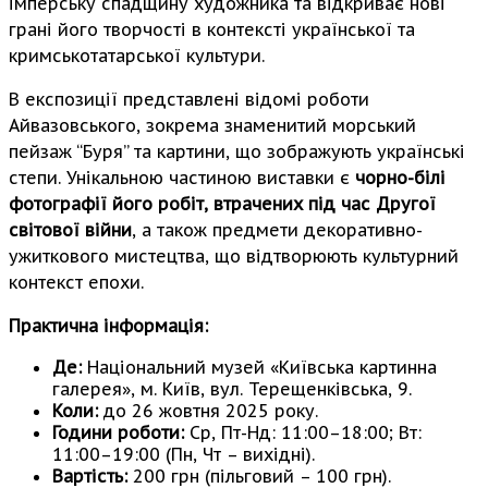
імперську спадщину художника та відкриває нові
грані його творчості в контексті української та
кримськотатарської культури.
В експозиції представлені відомі роботи
Айвазовського, зокрема знаменитий морський
пейзаж “Буря” та картини, що зображують українські
степи. Унікальною частиною виставки є
чорно-білі
фотографії його робіт, втрачених під час Другої
світової війни
, а також предмети декоративно-
ужиткового мистецтва, що відтворюють культурний
контекст епохи.
Практична інформація:
Де:
Національний музей «Київська картинна
галерея», м. Київ, вул. Терещенківська, 9.
Коли:
до 26 жовтня 2025 року.
Години роботи:
Ср, Пт-Нд: 11:00–18:00; Вт:
11:00–19:00 (Пн, Чт – вихідні).
Вартість:
200 грн (пільговий – 100 грн).