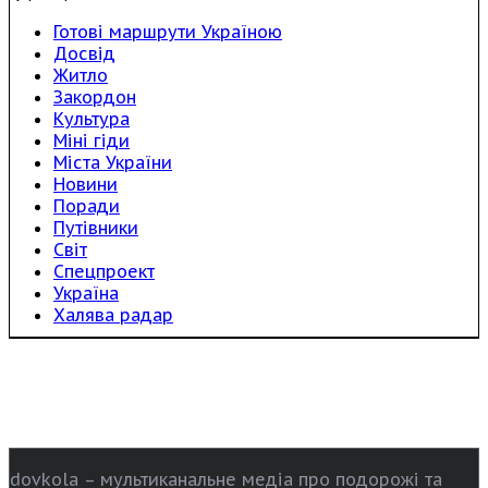
Готові маршрути Україною
Досвід
Житло
Закордон
Культура
Міні гіди
Міста України
Новини
Поради
Путівники
Світ
Спецпроект
Україна
Халява радар
dovkola – мультиканальне медіа про подорожі та