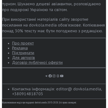
туризм. Шукаємо дешеві авіаквитки, розповідаємо
про подорожі Україною та світом.
При використанні матеріалів сайту зворотне
посилання на dovkola.media обов’язкове. Копіювання
понад 30% тексту має бути погоджено з редакцією.
Про проект
Реклама
Підтримати
Для авторів
Договір публічної оферти
Telegram
Facebook
Instagram
Threads
YouTube
Контактна інформація: editor@ dovkola.media,
+380914818703
Мультиканальне медіа про подорожі dovkola.media 2015-2026. Усі права захищені.