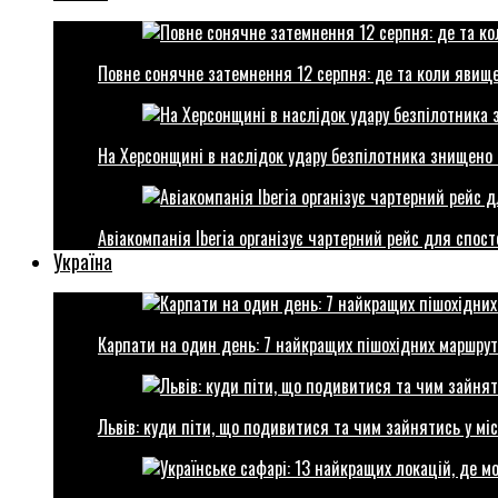
Повне сонячне затемнення 12 серпня: де та коли явище
На Херсонщині в наслідок удару безпілотника знищено 
Авіакомпанія Iberia організує чартерний рейс для спо
Україна
Карпати на один день: 7 найкращих пішохідних маршрут
Львів: куди піти, що подивитися та чим зайнятись у міс