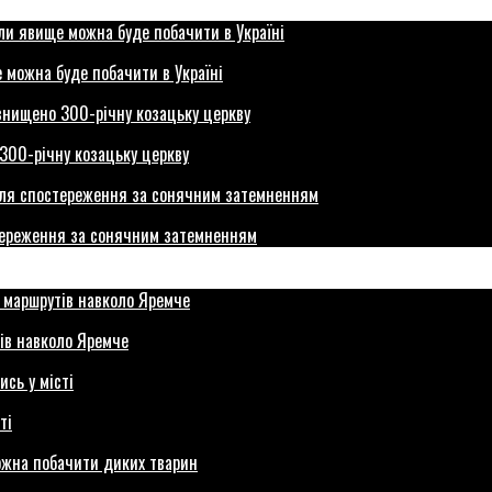
 можна буде побачити в Україні
300-річну козацьку церкву
стереження за сонячним затемненням
ів навколо Яремче
ті