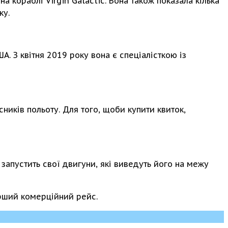
а кораблі Virgin Galactic. Вона також показала кілька
ку.
. З квітня 2019 року вона є спеціалісткою із
ників польоту. Для того, щоби купити квиток,
 запустить свої двигуни, які виведуть його на межу
рший комерційний рейс.