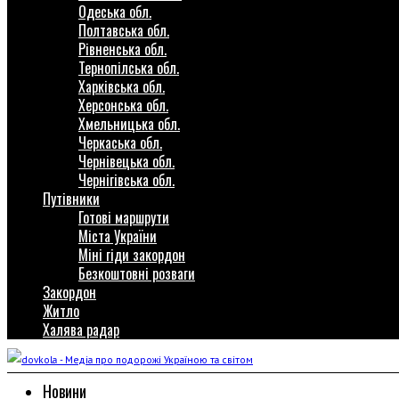
Одеська обл.
Полтавська обл.
Рівненська обл.
Тернопілська обл.
Харківська обл.
Херсонська обл.
Хмельницька обл.
Черкаська обл.
Чернівецька обл.
Чернігівська обл.
Путівники
Готові маршрути
Міста України
Міні гіди закордон
Безкоштовні розваги
Закордон
Житло
Халява радар
Новини