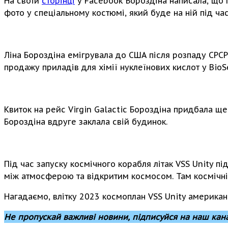
На своїй
сторінці
у Facebook Бороздіна написала, що пі
фото у спеціальному костюмі, який буде на ній під ча
Ліна Бороздіна емігрувала до США після розпаду СРСР.
продажу приладів для хімії нуклеїнових кислот у BioSe
Квиток на рейс Virgin Galactic Бороздіна придбала ще 
Бороздіна вдруге заклала свій будинок.
Під час запуску космічного корабля літак VSS Unity пі
між атмосферою та відкритим космосом. Там космічні
Нагадаємо, влітку 2023 космоплан VSS Unity американс
Не пропускай важливі новини, підписуйся на наш кан