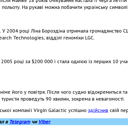
сля майже 18 років очікування настала її черга летіти н
с польоту. На рукаві можна побачити українську символі
 У 2004 році Ліна Бороздіна отримала громадянство США
arch Technologies, відділі геноміки LGC.
2005 році за $200 000 і стала однією із перших 10 учас
дніме його у повітря. Після чого судно відокремиться та
 туристи проведуть 90 хвилин, зокрема в невагомості.
ької компанії Virgin Galactic успішно
здійснив
свій пе
ал в
Telegram
чи
Viber
.