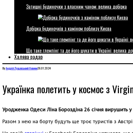
Затишні будиночки з власним чаном: велика добірка
Добірка будиночків з каміном поблизу Києва
Що таке глемпінг та де його шукати в Україні: велика до
Халява радар
By
Андрій Лущевський
Новини
26.01.2024
Українка полетить у космос з Virgin
Уродженка Одеси Ліна Бороздіна 26 січня вирушить у су
Разом з нею на борту будуть ще троє туристів з Австрі