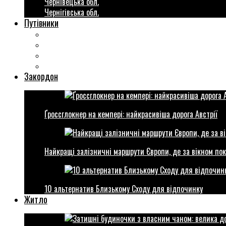
Чернівецька обл.
Чернігівська обл.
Путівники
Готові маршрути
Міста України
Міні гіди закордон
Безкоштовні розваги
Закордон
Ґроссглокнер на кемпері: найкрасивіша дорога Австрії
Найкращі залізничні маршрути Європи, де за вікном пок
10 альтернатив Близькому Сходу для відпочинку
Житло