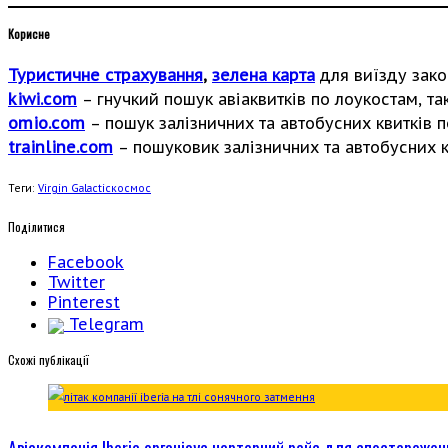
Корисне
Туристичне страхування
,
зелена карта
для виїзду зако
kiwi.com
– гнучкий пошук авіаквитків по лоукостам, так
omio.com
– пошук залізничних та автобусних квитків по
trainline.com
– пошуковик залізничних та автобусних кв
Теги:
Virgin Galactic
космос
Поділитися
Facebook
Twitter
Pinterest
Telegram
Cхожі публікації