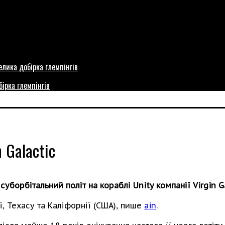
бірка глемпінгів
 Galactic
борбітальний політ на кораблі Unity компанії Virgin Ga
ї, Техасу та Каліфорнії (США), пише
ain
.