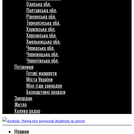
Одеська обл.
Полтавська обл.
Рівненська обл.
Тернопілська обл.
Харківська обл.
Херсонська обл.
Хмельницька обл.
Черкаська обл.
Чернівецька обл.
Чернігівська обл.
Путівники
Готові маршрути
Міста України
Міні гіди закордон
Безкоштовні розваги
Закордон
Житло
Халява радар
Новини