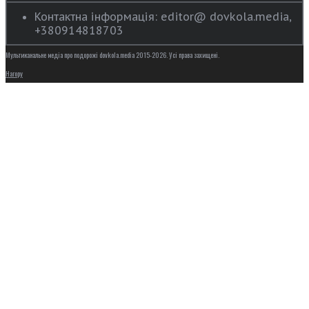
Контактна інформація: editor@ dovkola.media,
+380914818703
Мультиканальне медіа про подорожі dovkola.media 2015-2026. Усі права захищені.
Нагору