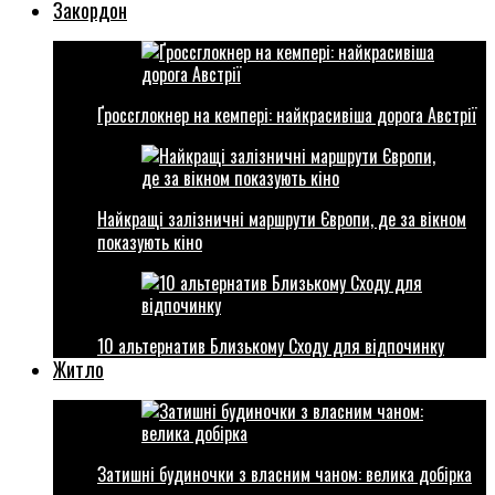
Закордон
Ґроссглокнер на кемпері: найкрасивіша дорога Австрії
Найкращі залізничні маршрути Європи, де за вікном
показують кіно
10 альтернатив Близькому Сходу для відпочинку
Житло
Затишні будиночки з власним чаном: велика добірка