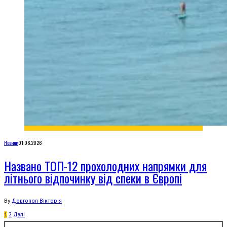
Новини
01.06.2026
Названо ТОП-12 прохолодних напрямки для
літнього відпочинку від спеки в Європі
By
Довгопол Вікторія
1
2
Далi