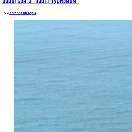
By
Довгопол Вікторія