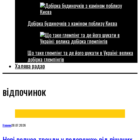
Добірка будиночків з каміном поблизу Києва
Що таке глемпінг та де його шукати в Україні: велика
добірка глемпінгів
Халява радар
відпочинок
Новини
28.07.2026
Нові велнес-тренди у подорожах: від піщаних