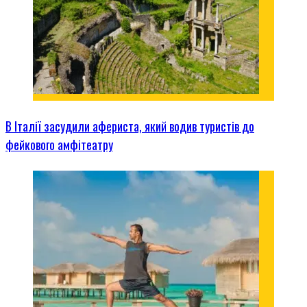
В Італії засудили афериста, який водив туристів до
фейкового амфітеатру