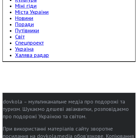
Міні гіди
Міста України
Новини
Поради
Путівники
Світ
Спецпроект
Україна
Халява радар
dovkola – мультиканальне медіа про подорожі та
туризм. Шукаємо дешеві авіаквитки, розповідаємо
про подорожі Україною та світом.
При використанні матеріалів сайту зворотне
посилання на dovkola.media обов’язкове. Копіювання