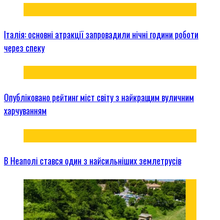
Італія: основні атракції запровадили нічні години роботи
через спеку
Опубліковано рейтинг міст світу з найкращим вуличним
харчуванням
В Неаполі стався один з найсильніших землетрусів