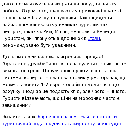
двох, посилаючись на витрати на посуд та “важку
роботу”. Окрім того, трапляються приховані платежі
за постільну білизну та рушники. Такі інциденти
найчастіше виникають у великих туристичних
центрах, таких як Рим, Мілан, Неаполь та Венеція.
Туристам, які планують відпочинок в
Італії
,
рекомендовано бути уважними.
До інших схем належать агресивні продажі
“браслетів дружби” або квітів на вулицях, за які потім
вимагають гроші. Популярною практикою є також
система “коперто” – плата за столик у ресторанах, що
може становити 1-2 євро з особи та додається до
рахунку. Іноді за це подають хліб, але часто – нічого.
Туристи відзначають, що ціни на морозиво часто є
завищеними.
Читайте також:
Барселона планує майже потроїти
туристичний податок для пасажирів круїзних суден