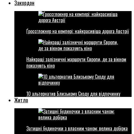
Закордон
Ґроссглокнер на кемпері: найкрасивіша дорога Австрії
Найкращі залізничні маршрути Європи, де за вікном
показують кіно
10 альтернатив Близькому Сходу для відпочинку
Житло
Затишні будиночки з власним чаном: велика добірка