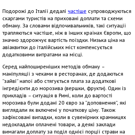
Подорожі до Італії дедалі
частіше
супроводжуються
скаргами туристів на приховані доплати та схеми
обману. За словами відпочивальників, такі ситуації
трапляються частіше, ніж в інших країнах Європи, що
значно здорожчує вартість поїздки. Низька ціна на
авіаквитки до італійських міст компенсується
додатковими витратами на місці.
Серед найпоширеніших методів обману –
маніпуляції з чеками в ресторанах, де додаються
“зайві” напої або стягується плата за додаткові
інгредієнти до морозива (вершки, фрукти). Один із
прикладів – ситуація в Римі, коли до вартості
морозива були додані 20 євро за “доповнення”, які
виглядали як включені у початкову ціну. Також
зафіксовані випадки, коли в сувенірних крамницях
недокладали оплачені товари, а деякі заклади
вимагали доплату за поділ однієї порції страви на