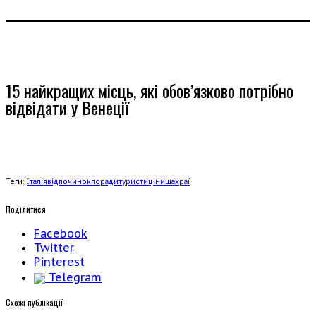
15 найкращих місць, які обов’язково потрібно
відвідати у Венеції
Теги:
Італія
відпочинок
поради
туристи
ціни
шахраї
Поділитися
Facebook
Twitter
Pinterest
Telegram
Cхожі публікації