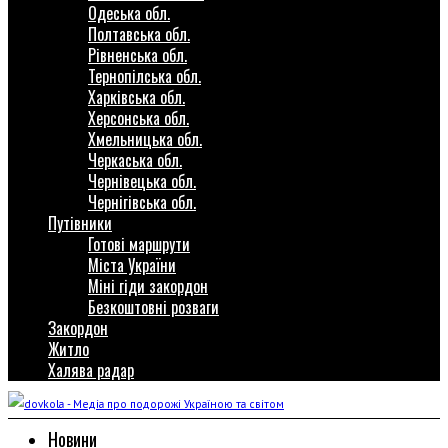
Одеська обл.
Полтавська обл.
Рівненська обл.
Тернопілська обл.
Харківська обл.
Херсонська обл.
Хмельницька обл.
Черкаська обл.
Чернівецька обл.
Чернігівська обл.
Путівники
Готові маршрути
Міста України
Міні гіди закордон
Безкоштовні розваги
Закордон
Житло
Халява радар
Новини