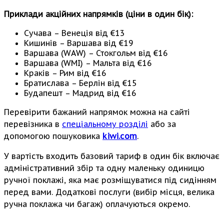
Приклади акційних напрямків (ціни в один бік):
Сучава – Венеція від €13
Кишинів – Варшава від €19
Варшава (WAW) – Стокгольм від €16
Варшава (WMI) – Мальта від €16
Краків – Рим від €16
Братислава – Берлін від €15
Будапешт – Мадрид від €16
Перевірити бажаний напрямок можна на сайті
перевізника в
спеціальному розділі
або за
допомогою пошуковика
kiwi.com
.
У вартість входить базовий тариф в один бік включає
адміністративний збір та одну маленьку одиницю
ручної поклажі, яка має розміщуватися під сидінням
перед вами. Додаткові послуги (вибір місця, велика
ручна поклажа чи багаж) оплачуються окремо.