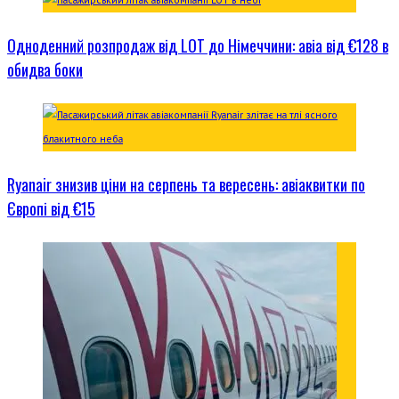
Одноденний розпродаж від LOT до Німеччини: авіа від €128 в
обидва боки
Ryanair знизив ціни на серпень та вересень: авіаквитки по
Європі від €15