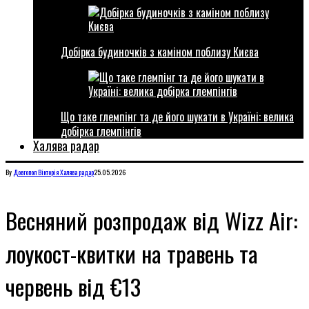
Добірка будиночків з каміном поблизу Києва
Що таке глемпінг та де його шукати в Україні: велика
добірка глемпінгів
Халява радар
By
Довгопол Вікторія
Халява радар
25.05.2026
Весняний розпродаж від Wizz Air:
лоукост-квитки на травень та
червень від €13