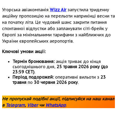
Угорська авіакомпанія
Wizz Air
запустила триденну
акційну пропозицію на перельоти наприкінці весни та
на початку літа. Це чудовий шанс закрити питання
спонтанної відпустки або запланувати сіті-брейк у
Європі за мінімальними тарифами з найближчих до
України європейських аеропортів.
Ключові умови акції:
Термін бронювання:
акція триває до кінця
сьогоднішнього дня,
25 травня 2026 року (до
23:59 CET)
.
Період подорожей:
оперативні вильоти з
23
травня
по
30 червня 2026 року
.
Не пропускай подібні акції, підписуйся на наш канал
в
Telegram
,
Viber
чи
WhatsApp
.