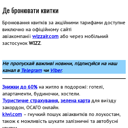
Де бронювати квитки
Бронювання квитків за акційними тарифами доступне
виключно на офіційному сайті
авіакомпанії
wizzair.com
або через мобільний
застосунок
WIZZ
.
Не пропускай важливі новини, підписуйся на наш
канал в
Telegram
чи
Viber
.
Знижки до 60%
на житло в подорожі: готелі,
апартаменти, будиночки, хостели.
Туристичне страхування
,
зелена карта
для виїзду
закордон, ОСАГО онлайн.
kiwi.com
– гнучкий пошук авіаквитків по лоукостам,
також є можливість шукати залізничні та автобусні
квитки.