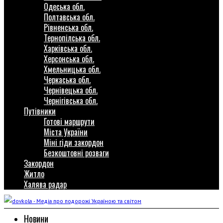
Одеська обл.
Полтавська обл.
Рівненська обл.
Тернопілська обл.
Харківська обл.
Херсонська обл.
Хмельницька обл.
Черкаська обл.
Чернівецька обл.
Чернігівська обл.
Путівники
Готові маршрути
Міста України
Міні гіди закордон
Безкоштовні розваги
Закордон
Житло
Халява радар
Новини