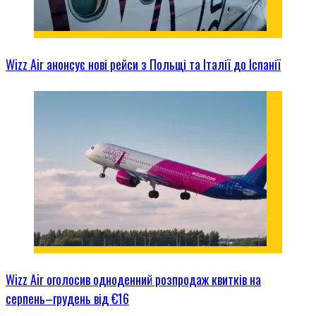
Wizz Air анонсує нові рейси з Польщі та Італії до Іспанії
Wizz Air оголосив одноденний розпродаж квитків на
серпень–грудень від €16