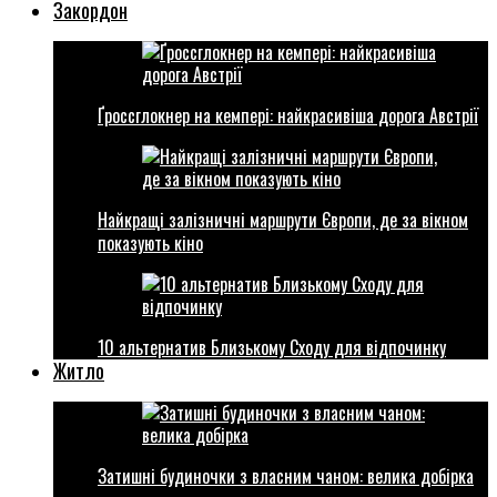
Закордон
Ґроссглокнер на кемпері: найкрасивіша дорога Австрії
Найкращі залізничні маршрути Європи, де за вікном
показують кіно
10 альтернатив Близькому Сходу для відпочинку
Житло
Затишні будиночки з власним чаном: велика добірка