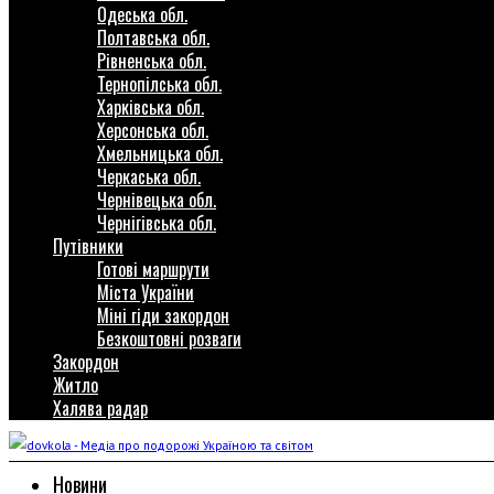
Одеська обл.
Полтавська обл.
Рівненська обл.
Тернопілська обл.
Харківська обл.
Херсонська обл.
Хмельницька обл.
Черкаська обл.
Чернівецька обл.
Чернігівська обл.
Путівники
Готові маршрути
Міста України
Міні гіди закордон
Безкоштовні розваги
Закордон
Житло
Халява радар
Новини