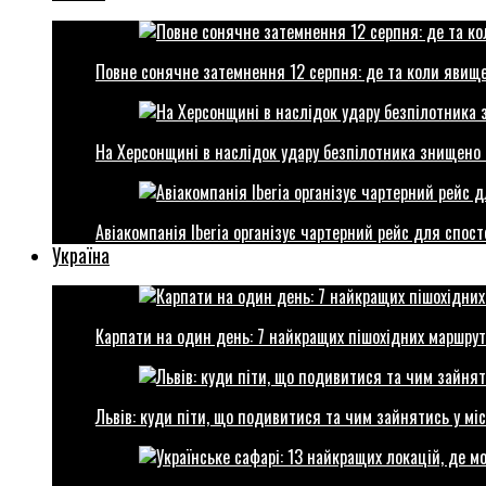
Повне сонячне затемнення 12 серпня: де та коли явище
На Херсонщині в наслідок удару безпілотника знищено 
Авіакомпанія Iberia організує чартерний рейс для спо
Україна
Карпати на один день: 7 найкращих пішохідних маршрут
Львів: куди піти, що подивитися та чим зайнятись у міс