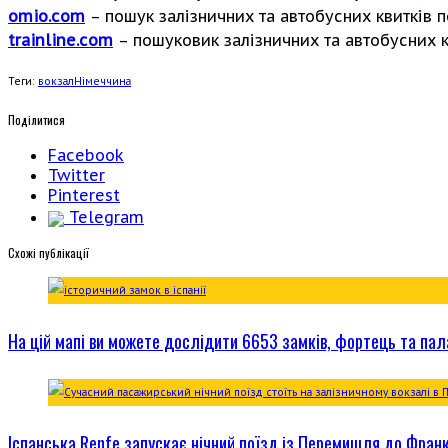
omio.com
– пошук залізничних та автобусних квитків по
trainline.com
– пошуковик залізничних та автобусних кв
Теги:
вокзал
Німеччина
Поділитися
Facebook
Twitter
Pinterest
Telegram
Cхожі публікації
На цій мапі ви можете дослідити 6653 замків, фортець та пала
Іспанська Renfe запускає нічний поїзд із Перемишля до Фран