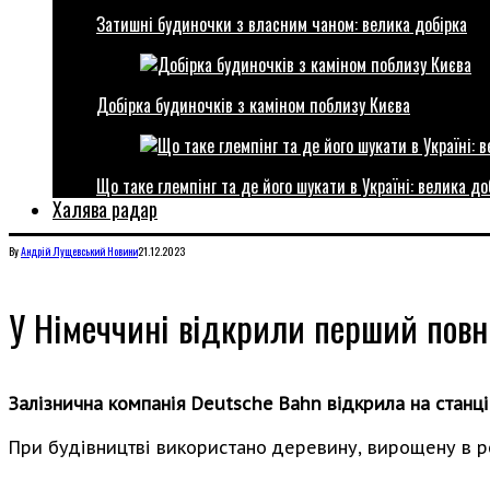
Затишні будиночки з власним чаном: велика добірка
Добірка будиночків з каміном поблизу Києва
Що таке глемпінг та де його шукати в Україні: велика до
Халява радар
By
Андрій Лущевський
Новини
21.12.2023
У Німеччині відкрили перший повн
Залізнична компанія Deutsche Bahn відкрила на станці
При будівництві використано деревину, вирощену в р