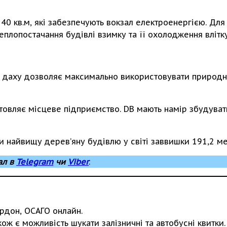
140 кв.м, які забезпечують вокзал електроенергією. Дл
теплопостачання будівлі взимку та її охолодження влітк
ня даху дозволяє максимально використовувати природне
готовляє місцеве підприємство. DB мають намір збудуват
 найвищу дерев’яну будівлю у світі заввишки 191,2 ме
ал в
Telegram
чи
Viber
.
рдон, ОСАГО онлайн.
ож є можливість шукати залізничні та автобусні квитки.