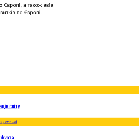
 Європі, а також авіа.
итків по Європі.
ців світу
кфурта