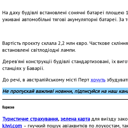
На даху будівлі встановлені сонячні батареї площею 
уживані автомобільні тягові акумуляторні батареї. За 
Вартість проєкту склала 2,2 млн євро. Часткове склін
встановлені світлодіодні лампи.
Дерев’яні конструкції будівлі стандартизовані, їх ви
станціях у Баварії.
До речі, в австралійському місті Перт
хочуть
збудувати
Не пропускай важливі новини, підписуйся на наш кан
Корисне
Туристичне страхування
,
зелена карта
для виїзду зако
kiwi.com
– гнучкий пошук авіаквитків по лоукостам, так