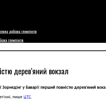
бірка глемпінгів
істю дерев’яний вокзал
ї Зорнедінг у Баварії перший повністю дерев’яний вокз
егіоні, пише
ЦТС
.