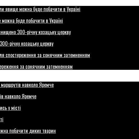
 можна буде побачити в Україні
300-річну козацьку церкву
стереження за сонячним затемненням
ів навколо Яремче
ті