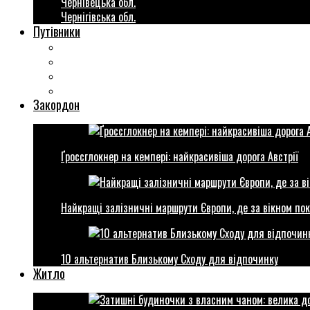
Чернівецька обл.
Чернігівська обл.
Путівники
Готові маршрути
Міста України
Міні гіди закордон
Безкоштовні розваги
Закордон
Ґроссглокнер на кемпері: найкрасивіша дорога Австрії
Найкращі залізничні маршрути Європи, де за вікном пок
10 альтернатив Близькому Сходу для відпочинку
Житло