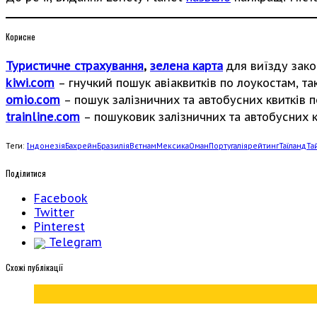
Корисне
Туристичне страхування
,
зелена карта
для виїзду зако
kiwi.com
– гнучкий пошук авіаквитків по лоукостам, так
omio.com
– пошук залізничних та автобусних квитків по
trainline.com
– пошуковик залізничних та автобусних кв
Теги:
Індонезія
Бахрейн
Бразилія
Вєтнам
Мексика
Оман
Португалія
рейтинг
Таїланд
Та
Поділитися
Facebook
Twitter
Pinterest
Telegram
Cхожі публікації