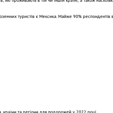
 які проживають в тій чи іншій країні, а також наскіль
ноземних туристів є Мексика. Майже 90% респондентів 
, країни та регіони для подорожей у 2022 році.