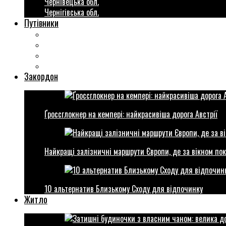
Чернівецька обл.
Чернігівська обл.
Путівники
Готові маршрути
Міста України
Міні гіди закордон
Безкоштовні розваги
Закордон
Ґроссглокнер на кемпері: найкрасивіша дорога Австрії
Найкращі залізничні маршрути Європи, де за вікном пок
10 альтернатив Близькому Сходу для відпочинку
Житло