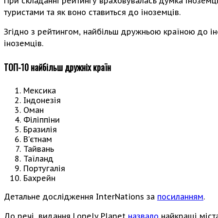
При складанні рейтингу враховувалась думка іноземців,
туристами та як воно ставиться до іноземців.
Згідно з рейтингом, найбільш дружньою країною до і
іноземців.
ТОП-10 найбільш дружніх країн
Мексика
Індонезія
Оман
Філіппіни
Бразилія
В’єтнам
Тайвань
Таїланд
Португалія
Бахрейн
Детальне дослідження InterNations за
посиланням
.
До речі, видання Lonely Planet
назвало
найкращі міста