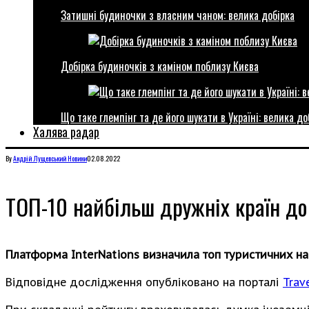
Затишні будиночки з власним чаном: велика добірка
Добірка будиночків з каміном поблизу Києва
Що таке глемпінг та де його шукати в Україні: велика до
Халява радар
By
Андрій Лущевський
Новини
02.08.2022
ТОП-10 найбільш дружніх країн до
Платформа InterNations визначила топ туристичних на
Відповідне дослідження опубліковано на порталі
Trav