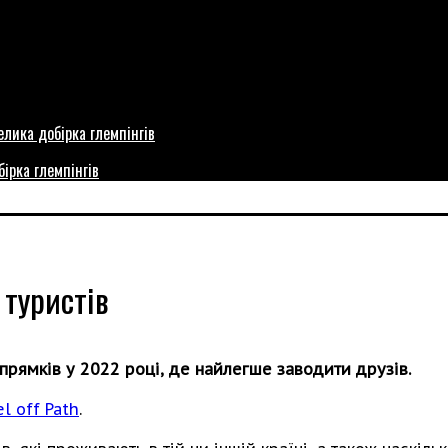
бірка глемпінгів
 туристів
прямків у 2022 році, де найлегше заводити друзів.
el off Path
.