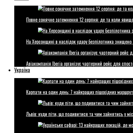
Повне сонячне затемнення 12 серпня: де та коли явище
На Херсонщині в наслідок удару безпілотника знищено 
Авіакомпанія Iberia організує чартерний рейс для спо
Україна
Карпати на один день: 7 найкращих пішохідних маршрут
Львів: куди піти, що подивитися та чим зайнятись у міс