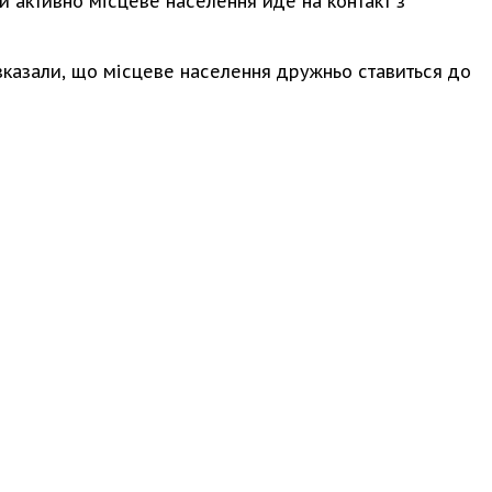
ки активно місцеве населення йде на контакт з
вказали, що місцеве населення дружньо ставиться до