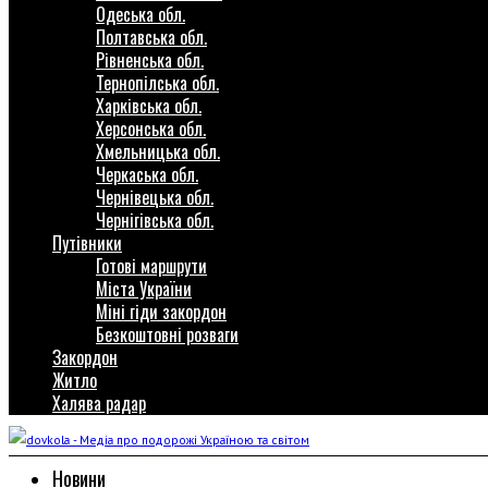
Одеська обл.
Полтавська обл.
Рівненська обл.
Тернопілська обл.
Харківська обл.
Херсонська обл.
Хмельницька обл.
Черкаська обл.
Чернівецька обл.
Чернігівська обл.
Путівники
Готові маршрути
Міста України
Міні гіди закордон
Безкоштовні розваги
Закордон
Житло
Халява радар
Новини