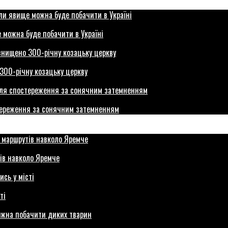
 можна буде побачити в Україні
300-річну козацьку церкву
стереження за сонячним затемненням
ів навколо Яремче
ті