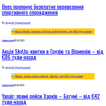
Bees пропонує безплатне перевезення
спортивного спорядження
By
Андрій Лущевський
Халява радар
28.09.2021
Акція SkyUp: квитки в Грузію та Вірменію – від
€86 туди-назад
By
Андрій Лущевський
Халява радар
24.09.2021
Yanair: прямі рейси Харків – Батумі – від €42
туди-назад