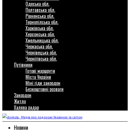
Одеська обл.
Полтавська обл.
Рівненська обл.
Тернопілська обл.
Харківська обл.
Херсонська обл.
Хмельницька обл.
Черкаська обл.
Чернівецька обл.
Чернігівська обл.
Путівники
Готові маршрути
Міста України
Міні гіди закордон
Безкоштовні розваги
Закордон
Житло
Халява радар
Новини