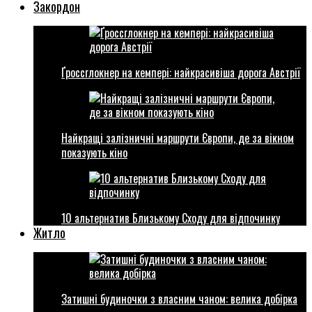
Закордон
Ґроссглокнер на кемпері: найкрасивіша дорога Австрії
Найкращі залізничні маршрути Європи, де за вікном
показують кіно
10 альтернатив Близькому Сходу для відпочинку
Житло
Затишні будиночки з власним чаном: велика добірка