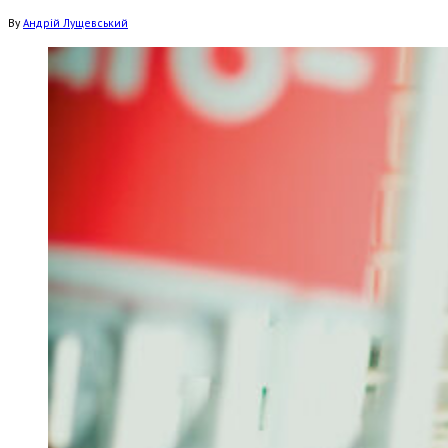
By
Андрій Лущевський