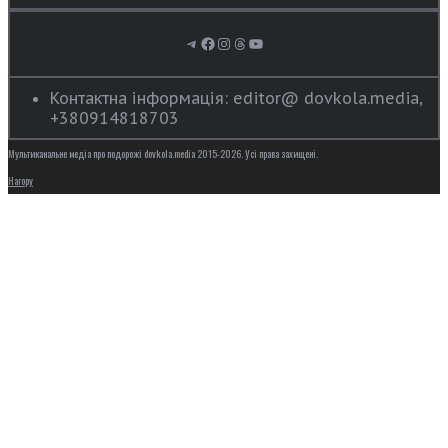
Telegram
Facebook
Instagram
Threads
YouTube
Контактна інформація: editor@ dovkola.media,
+380914818703
Мультиканальне медіа про подорожі dovkola.media 2015-2026. Усі права захищені.
Нагору