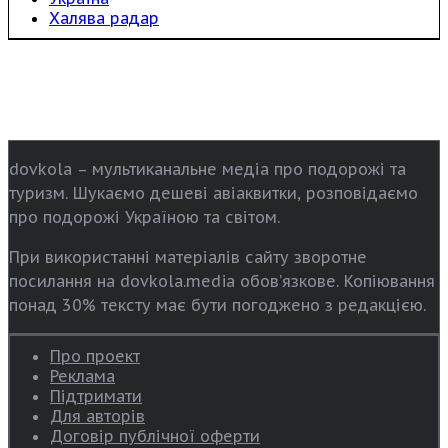
Халява радар
dovkola – мультиканальне медіа про подорожі та
туризм. Шукаємо дешеві авіаквитки, розповідаємо
про подорожі Україною та світом.
При використанні матеріалів сайту зворотне
посилання на dovkola.media обов’язкове. Копіювання
понад 30% тексту має бути погоджено з редакцією.
Про проект
Реклама
Підтримати
Для авторів
Договір публічної оферти