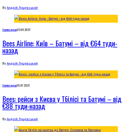
By
Андрій Лущевський
Халява радар
23.09.2021
Bees Airline: Київ – Батумі – від €64 туди-
назад
By
Андрій Лущевський
Халява радар
19.07.2021
Bees: рейси з Києва у Тбілісі та Батумі – від
€88 туди-назад
By
Андрій Лущевський