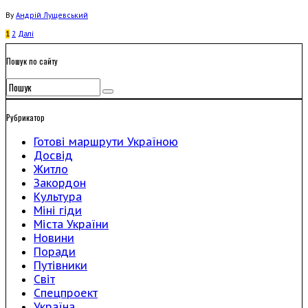
By
Андрій Лущевський
1
2
Далi
Пошук по сайту
Рубрикатор
Готові маршрути Україною
Досвід
Житло
Закордон
Культура
Міні гіди
Міста України
Новини
Поради
Путівники
Світ
Спецпроект
Україна