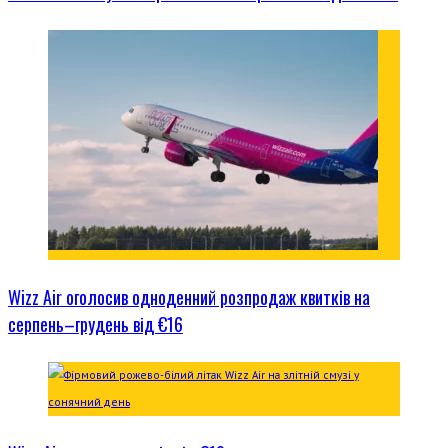
Wizz Air оголосив одноденний розпродаж квитків на
серпень–грудень від €16