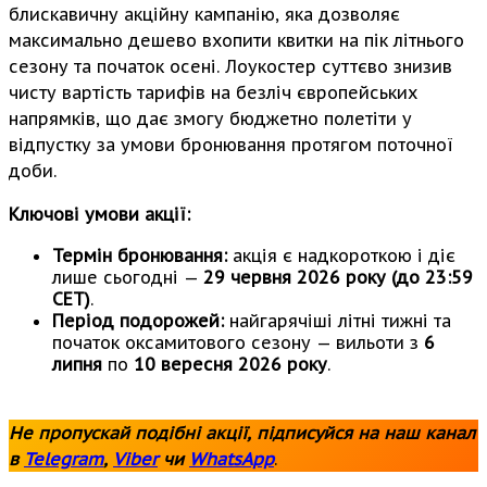
блискавичну акційну кампанію, яка дозволяє
максимально дешево вхопити квитки на пік літнього
сезону та початок осені. Лоукостер суттєво знизив
чисту вартість тарифів на безліч європейських
напрямків, що дає змогу бюджетно полетіти у
відпустку за умови бронювання протягом поточної
доби.
Ключові умови акції:
Термін бронювання:
акція є надкороткою і діє
лише сьогодні —
29 червня 2026 року (до 23:59
CET)
.
Період подорожей:
найгарячіші літні тижні та
початок оксамитового сезону — вильоти з
6
липня
по
10 вересня 2026 року
.
Не пропускай подібні акції, підписуйся на наш канал
в
Telegram
,
Viber
чи
WhatsApp
.