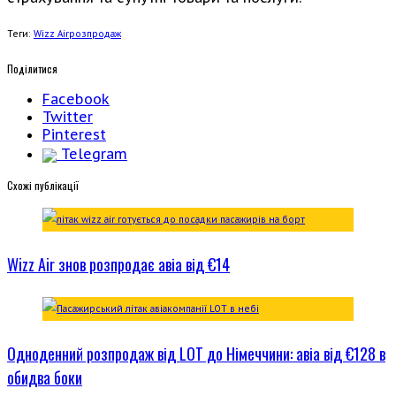
Теги:
Wizz Air
розпродаж
Поділитися
Facebook
Twitter
Pinterest
Telegram
Cхожі публікації
Wizz Air знов розпродає авіа від €14
Одноденний розпродаж від LOT до Німеччини: авіа від €128 в
обидва боки