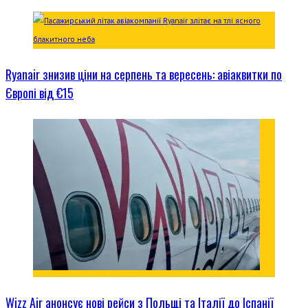
Ryanair знизив ціни на серпень та вересень: авіаквитки по
Європі від €15
Wizz Air анонсує нові рейси з Польщі та Італії до Іспанії