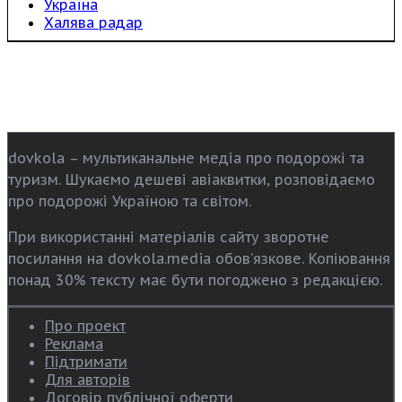
Україна
Халява радар
dovkola – мультиканальне медіа про подорожі та
туризм. Шукаємо дешеві авіаквитки, розповідаємо
про подорожі Україною та світом.
При використанні матеріалів сайту зворотне
посилання на dovkola.media обов’язкове. Копіювання
понад 30% тексту має бути погоджено з редакцією.
Про проект
Реклама
Підтримати
Для авторів
Договір публічної оферти