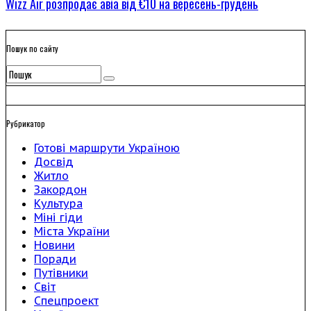
Wizz Air розпродає авіа від €10 на вересень-грудень
Пошук по сайту
Рубрикатор
Готові маршрути Україною
Досвід
Житло
Закордон
Культура
Міні гіди
Міста України
Новини
Поради
Путівники
Світ
Спецпроект