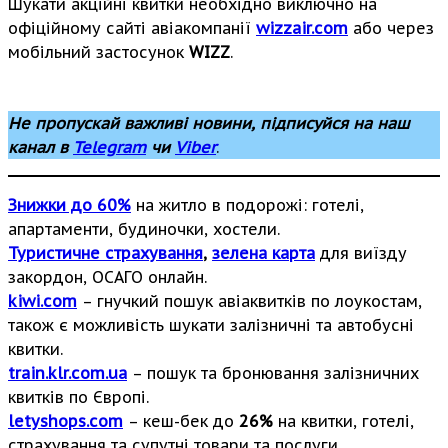
Шукати акційні квитки необхідно виключно на
офіційному сайті авіакомпанії
wizzair.com
або через
мобільний застосунок
WIZZ
.
Не пропускай важливі новини, підписуйся на наш
канал в
Telegram
чи
Viber
.
Знижки до 60%
на житло в подорожі: готелі,
апартаменти, будиночки, хостели.
Туристичне страхування
,
зелена карта
для виїзду
закордон, ОСАГО онлайн.
kiwi.com
– гнучкий пошук авіаквитків по лоукостам,
також є можливість шукати залізничні та автобусні
квитки.
train.klr.com.ua
– пошук та бронювання залізничних
квитків по Європі.
letyshops.com
– кеш-бек до
26%
на квитки, готелі,
страхування та супутні товари та послуги.