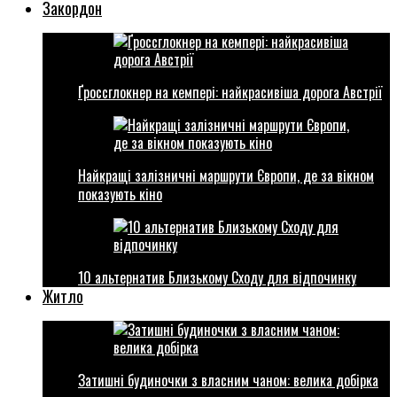
Закордон
Ґроссглокнер на кемпері: найкрасивіша дорога Австрії
Найкращі залізничні маршрути Європи, де за вікном
показують кіно
10 альтернатив Близькому Сходу для відпочинку
Житло
Затишні будиночки з власним чаном: велика добірка