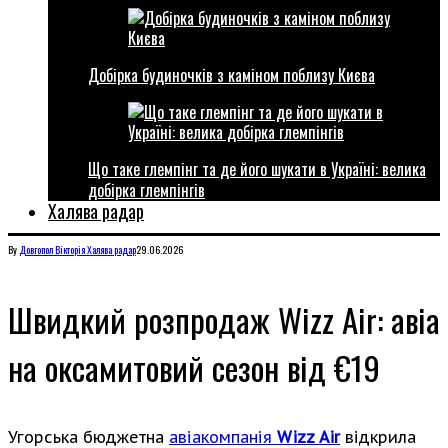
Добірка будиночків з каміном поблизу Києва
Що таке глемпінг та де його шукати в Україні: велика
добірка глемпінгів
Халява радар
By
Довгопол Вікторія
Халява радар
29.06.2026
Швидкий розпродаж Wizz Air: авіа
на оксамитовий сезон від €19
Угорська бюджетна
авіакомпанія
Wizz Air
відкрила