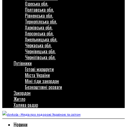
Одеська обл.
Полтавська обл.
Рівненська обл.
Тернопілська обл.
Харківська обл.
Херсонська обл.
Хмельницька обл.
Черкаська обл.
Чернівецька обл.
Чернігівська обл.
Путівники
Готові маршрути
Міста України
Міні гіди закордон
Безкоштовні розваги
Закордон
Житло
Халява радар
Новини