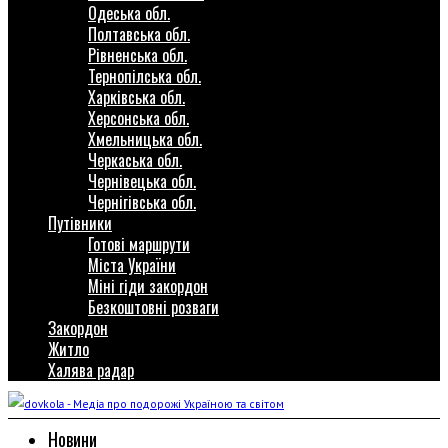
Одеська обл.
Полтавська обл.
Рівненська обл.
Тернопілська обл.
Харківська обл.
Херсонська обл.
Хмельницька обл.
Черкаська обл.
Чернівецька обл.
Чернігівська обл.
Путівники
Готові маршрути
Міста України
Міні гіди закордон
Безкоштовні розваги
Закордон
Житло
Халява радар
Новини