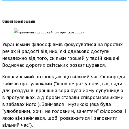
Обирай прості розваги
Український філософ вмів фокусуватися на простих
речах й радості від них, які однаково доступні
незалежно від того, скільки грошей у твоїй кишені.
Водночас дорогих світських розваг цурався.
Ковалинський розповідав, що вільний час Сковорода
займав прогулянками (“ішов не раз у поля, гаї, сади
для роздумів, вранішня зоря була йому супутницею
в прогулянках, а діброви ставали співрозмовниками
в забавах його”). Займався і музикою (яка була
“улюбленим, хоч і не головним, заняттям” філософа, і
якою він займався, щоб “розважитися і заповнити
вільний час”).