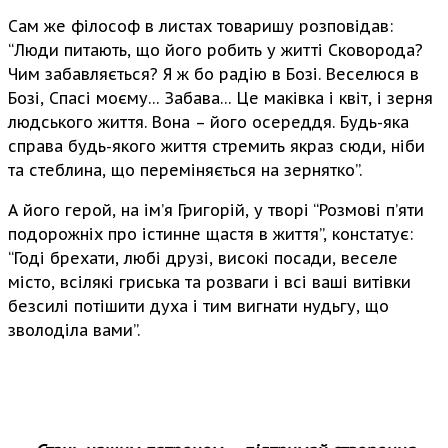
Сам же філософ в листах товаришу розповідав:
“Люди питають, що його робить у житті Сковорода?
Чим забавляється? Я ж бо радію в Бозі. Веселюся в
Бозі, Спасі моєму… Забава… Це маківка і квіт, і зерня
людського життя. Вона – його осереддя. Будь-яка
справа будь-якого життя стремить якраз сюди, ніби
та стеблина, що переміняється на зернятко”.
А його герой, на ім’я Григорій, у творі “Розмові п’яти
подорожніх про істинне щастя в життя”, констатує:
“Годі брехати, любі друзі, високі посади, веселе
місто, всілякі гриська та розваги і всі ваші витівки
безсилі потішити духа і тим вигнати нудьгу, що
зволоділа вами”.