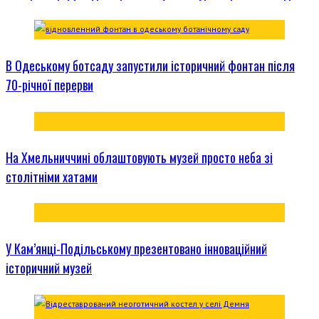
В Одеському ботсаду запустили історичний фонтан після
70-річної перерви
На Хмельниччині облаштовують музей просто неба зі
столітніми хатами
У Кам’янці-Подільському презентовано інноваційний
історичний музей