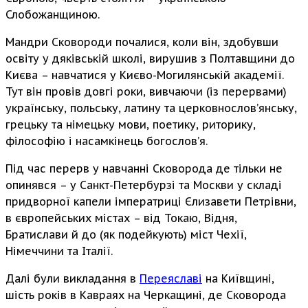
Слобожанщиною.
Мандри Сковороди почалися, коли він, здобувши
освіту у дяківській школі, вирушив з Полтавщини до
Києва – навчатися у Києво-Могилянській академії.
Тут він провів довгі роки, вивчаючи (із перервами)
українську, польську, латину та церковнослов’янську,
грецьку та німецьку мови, поетику, риторику,
філософію і насамкінець богослов’я.
Під час перерв у навчанні Сковорода де тільки не
опинявся – у Санкт-Петербурзі та Москви у складі
придворної капели імператриці Єлизавети Петрівни,
в європейських містах – від Токаю, Відня,
Братислави й до (як подейкують) міст Чехії,
Німеччини та Італії.
Далі були викладання в
Переяславі
на Київщині,
шість років в Кавраях на Черкащині, де Сковорода