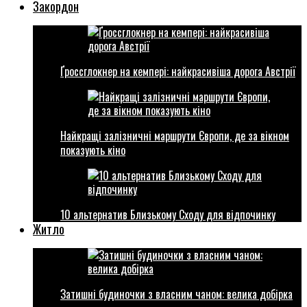
Закордон
Ґроссглокнер на кемпері: найкрасивіша дорога Австрії
Найкращі залізничні маршрути Європи, де за вікном
показують кіно
10 альтернатив Близькому Сходу для відпочинку
Житло
Затишні будиночки з власним чаном: велика добірка