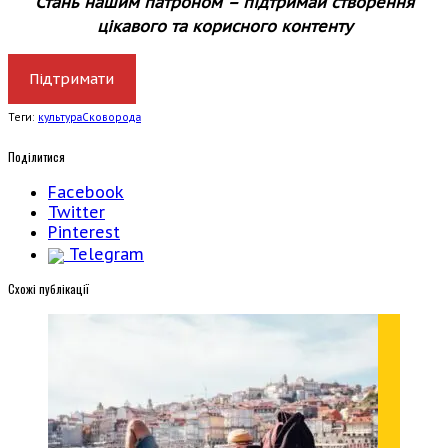
Стань нашим патроном – підтримай створення
цікавого та корисного контенту
Підтримати
Теги:
культура
Сковорода
Поділитися
Facebook
Twitter
Pinterest
Telegram
Cхожі публікації