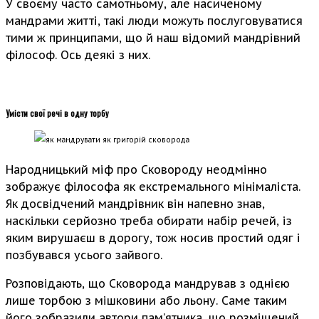
У своєму часто самотньому, але насиченому
мандрами житті, такі люди можуть послуговуватися
тими ж принципами, що й наш відомий мандрівний
філософ. Ось деякі з них.
Умісти свої речі в одну торбу
Народницький міф про Сковороду неодмінно
зображує філософа як екстремального мінімаліста.
Як досвідчений мандрівник він напевно знав,
наскільки серйозно треба обирати набір речей, із
яким вирушаєш в дорогу, тож носив простий одяг і
позбувався усього зайвого.
Розповідають, що Сковорода мандрував з однією
лише торбою з мішковини або льону. Саме таким
його зобразили автори пам’ятника, що розміщений