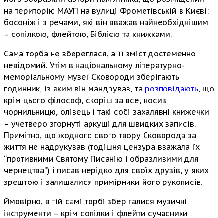
на територію МАУП на вулиці Фрометівській в Києві:
босоніж і з речами, які він вважав найнеобхіднішим
– сопілкою, флейтою, Біблією та книжками.
Сама торба не збереглася, а її зміст достеменно
невідомий. Утім в національному літературно-
меморіальному музеї Сковороди зберігають
годинник, із яким він мандрував, та
розповідають
, що
крім цього філософ, скоріш за все, носив
чорнильницю, олівець і такі собі захалявні книжечки
– учетверо згорнуті аркуші для швидких записів.
Примітно, що жодного свого твору Сковорода за
життя не надрукував (тодішня цензура вважала їх
“противними Святому Писанію і образливими для
чернецтва”) і писав нерідко для своїх друзів, у яких
зрештою і залишалися примірники його рукописів.
Ймовірно, в тій самі торбі зберігалися музичні
інструменти – крім сопілки і флейти сучасники