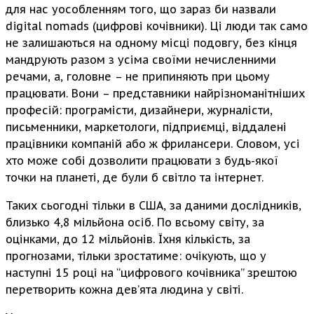
для нас уособленням того, що зараз би назвали
digital nomads (цифрові кочівники). Ці люди так само
не залишаються на одному місці подовгу, без кінця
мандрують разом з усіма своїми нечисленними
речами, а, головне – не припиняють при цьому
працювати. Вони – представники найрізноманітніших
професій: програмісти, дизайнери, журналісти,
письменники, маркетологи, підприємці, віддалені
працівники компаній або ж фрилансери. Словом, усі
хто може собі дозволити працювати з будь-якої
точки на планеті, де були б світло та інтернет.
Таких сьогодні тільки в США, за даними дослідників,
близько 4,8 мільйона осіб. По всьому світу, за
оцінками, до 12 мільйонів. Їхня кількість, за
прогнозами, тільки зростатиме: очікують, що у
наступні 15 році на “цифрового кочівника” зрештою
перетворить кожна дев’ята людина у світі.