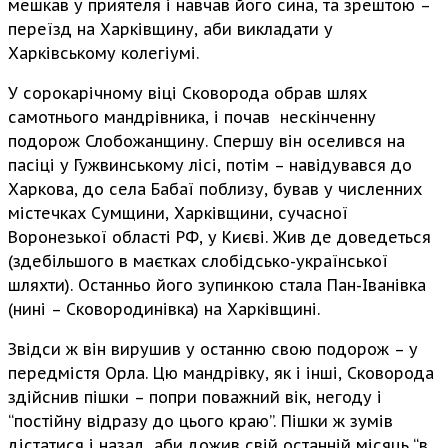
мешкав у приятеля і навчав його сина, та зрештою –
переїзд на Харківщину, аби викладати у
Харківському колегіумі.
У сорокарічному віці Сковорода обрав шлях
самотнього мандрівника, і почав нескінченну
подорож Слобожанщину. Спершу він оселився на
пасіці у Гужвинському лісі, потім – навідувався до
Харкова, до села Бабаї поблизу, бував у численних
містечках Сумщини, Харківщини, сучасної
Воронезької області РФ, у Києві. Жив де доведеться
(здебільшого в маєтках слобідсько-української
шляхти). Останньо його зупинкою стала Пан-Іванівка
(нині – Сковородинівка) на Харківщині.
Звідси ж він вирушив у останню свою подорож – у
передмістя Орла. Цю мандрівку, як і інші, Сковорода
здійснив пішки – попри поважний вік, негоду і
“постійну відразу до цього краю”. Пішки ж зумів
дістатися і назад, аби дожив свій останній місяць “в