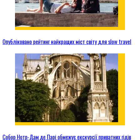
Опубліковано рейтинг найкращих міст світу для slow travel
Собор Нотр-Дам де Парі обмежує екскурсії приватних гідів