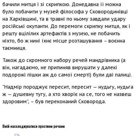
бачили митця і зі скрипкою. Донедавна її можна
було побачити у музей філософа у Сковородинівці
на Харківщині, та в травні по ньому завдали удару
російські окупанти. До перемоги скрипку митця, як і
решту вцілілих артефактів з музею, не побачить
ніхто, бо ж нині їхнє місце розташування – воєнна
таємниця.
Також до скромного набору речей мандрівника (а
він, нагадаємо, не припиняв вирушати у далекі
подорожі пішки аж до самої смерті) були дві палиці.
“Надмір породжує пересит, пересит — нудьгу, нудьга
ж — душевну тугу, а хто хворіє на се, того не назвеш
здоровим”, – був переконаний Сковорода.
Вмій насолоджуватися простими речами