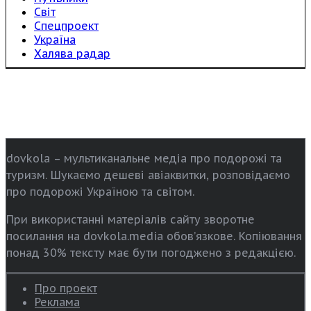
Світ
Спецпроект
Україна
Халява радар
dovkola – мультиканальне медіа про подорожі та
туризм. Шукаємо дешеві авіаквитки, розповідаємо
про подорожі Україною та світом.
При використанні матеріалів сайту зворотне
посилання на dovkola.media обов’язкове. Копіювання
понад 30% тексту має бути погоджено з редакцією.
Про проект
Реклама