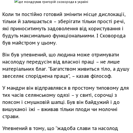
Коли ти постійно готовий змінити місце дислокації,
тільки й залишається – зберігати тільки прості речі,
які приноситимуть задоволення від користування і
будуть максимально функціональними. І Сковорода
був майстром у цьому.
Він був упевнений, що людина може отримувати
насолоду передусім від власної праці – не лише
матеріальних благ. “Багатством живиться тіло, а душу
звеселяє споріднена праця”, – казав філософ.
У мандри він відправлявся в простому типовому для
тих часів селянському одязі – у свиті, сорочці з
поясом і смушковій шапці. Був він байдужий і до
вишуканої їжі – вживав тільки плоди чи молочні
страви.
Упевнений в тому, що “жадоба слави та насолод