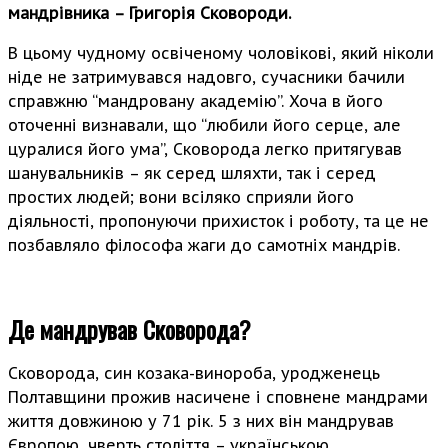
мандрівника – Григорія Сковороди.
В цьому чудному освіченому чоловікові, який ніколи
ніде не затримувався надовго, сучасники бачили
справжню “мандровану академію”. Хоча в його
оточенні визнавали, що “любили його серце, але
цуралися його ума”, Сковорода легко притягував
шанувальників – як серед шляхти, так і серед
простих людей; вони всіляко сприяли його
діяльності, пропонуючи прихисток і роботу, та це не
позбавляло філософа жаги до самотніх мандрів.
Де мандрував Сковорода?
Сковорода, син козака-винороба, уродженець
Полтавщини прожив насичене і сповнене мандрами
життя довжиною у 71 рік. 5 з них він мандрував
Європою, чверть століття – українською