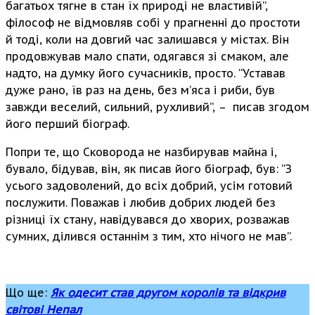
багатьох тягне в стан їх природі не властивій”,
філософ не відмовляв собі у прагненні до простоти
й тоді, коли на довгий час залишався у містах. Він
продовжував мало спати, одягався зі смаком, але
надто, на думку його сучасників, просто. “Уставав
дуже рано, їв раз на день, без м’яса і риби, був
завжди веселий, сильний, рухливий”, – писав згодом
його перший біограф.
Попри те, що Сковорода не назбирував майна і,
бувало, бідував, він, як писав його біограф, був: “З
усього задоволений, до всіх добрий, усім готовий
послужити. Поважав і любив добрих людей без
різниці їх стану, навідувався до хворих, розважав
сумних, ділився останнім з тим, хто нічого не мав”.
Що ще:
Як одесит став другом королів та відкрив
світові Непал