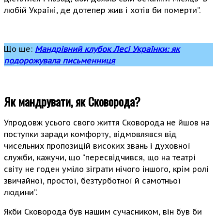
любій Україні, де дотепер жив і хотів би померти”.
Що ще:
Мандрівний клубок Лесі Українки: як
подорожувала письменниця
Як мандрувати, як Сковорода?
Упродовж усього свого життя Сковорода не йшов на
поступки заради комфорту, відмовлявся від
чисельних пропозицій високих звань і духовної
служби, кажучи, що “пересвідчився, що на театрі
світу не годен уміло зіграти нічого іншого, крім ролі
звичайної, простої, безтурботної й самотньої
людини”.
Якби Сковорода був нашим сучасником, він був би