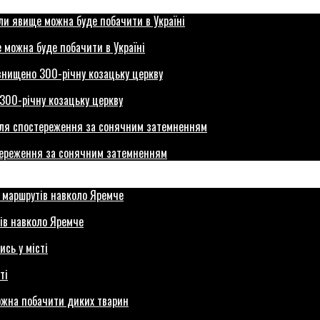
 можна буде побачити в Україні
300-річну козацьку церкву
стереження за сонячним затемненням
ів навколо Яремче
ті