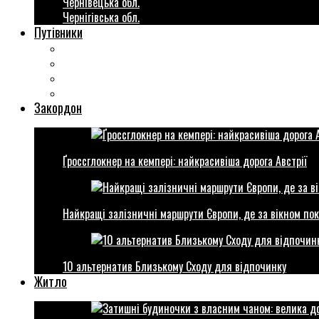
Чернівецька обл.
Чернігівська обл.
Путівники
Готові маршрути
Міста України
Міні гіди закордон
Безкоштовні розваги
Закордон
Ґроссглокнер на кемпері: найкрасивіша дорога Австрії
Найкращі залізничні маршрути Європи, де за вікном пок
10 альтернатив Близькому Сходу для відпочинку
Житло