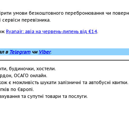
вірити умови безкоштовного перебронювання чи поверн
 сервіси перевізника.
кож
Ryanair: авіа на червень-липень від €14
.
ал в
Telegram
чи
Viber
.
нти, будиночки, хостели.
рдон, ОСАГО онлайн.
ож є можливість шукати залізничні та автобусні квитки.
ків по Європі.
рахування та супутні товари та послуги.