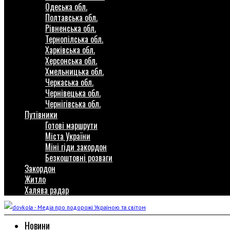
Одеська обл.
Полтавська обл.
Рівненська обл.
Тернопілська обл.
Харківська обл.
Херсонська обл.
Хмельницька обл.
Черкаська обл.
Чернівецька обл.
Чернігівська обл.
Путівники
Готові маршрути
Міста України
Міні гіди закордон
Безкоштовні розваги
Закордон
Житло
Халява радар
Новини