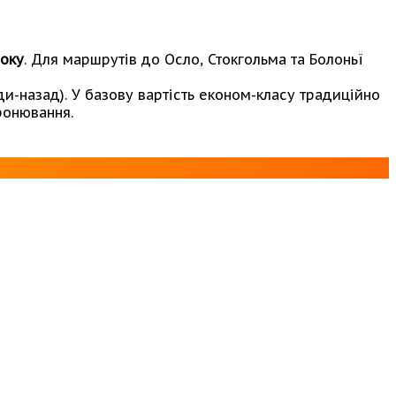
року
. Для маршрутів до Осло, Стокгольма та Болоньї
ди-назад). У базову вартість економ-класу традиційно
ронювання.