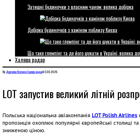
Затишні будиночки з власним чаном: велика добірка
Добірка будиночків з каміном поблизу Києва
Що таке глемпінг та де його шукати в Україні: велика до
Халява радар
By
Довгопол Вікторія
Халява радар
03.06.2026
LOT запустив великий літній розпр
Польська національна авіакомпанія
LOT Polish Airlines
о
пропозиція охоплює популярні європейські столиці та
зниженою ціною.