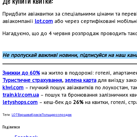
Де купити квитки:
Придбати авіаквитки за спеціальними цінами та пере
авіакомпанії
lot.com
або через сертифіковані мобільні
Нагадуємо, що до 4 червня розпродаж проводить та
Не пропускай важливі новини, підписуйся на наш кан
Знижки до 60%
на житло в подорожі: готелі, апартаме
Туристичне страхування
,
зелена карта
для виїзду зако
kiwi.com
– гнучкий пошук авіаквитків по лоукостам, так
train.klr.com.ua
– пошук та бронювання залізничних квит
letyshops.com
– кеш-бек до
26%
на квитки, готелі, ст
Теги:
LOT
Варшава
Краків
Польща
розпродаж
Поділитися