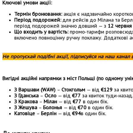
Ключові умови акції:
Термін бронювання:
акція є надзвичайно коротко
Період подорожей:
для рейсів до Мілана та Берлі
період подорожей значно довший — з
12 червня
Що входить у вартість:
промо-тарифи розповсюджую
включено повноцінну ручну поклажу. Додаткові а
Не пропускай подібні акції, підписуйся на наш канал 
Вигідні акційні напрямки з міст Польщі (по одному ун
З Варшави (WAW)
–
Стокгольм
— від
€129
за квито
З Гданська
–
Осло
— від
€77
за квиток туди-назад.
З Кракова
–
Мілан
— від
€77
в один бік.
З Жешува
–
Болонья
— від
€70
в один бік.
Катовіце
–
Берлін
— від
€94
в один бік.