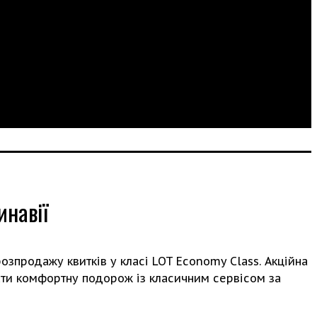
инавії
продажу квитків у класі LOT Economy Class. Акційна
вати комфортну подорож із класичним сервісом за