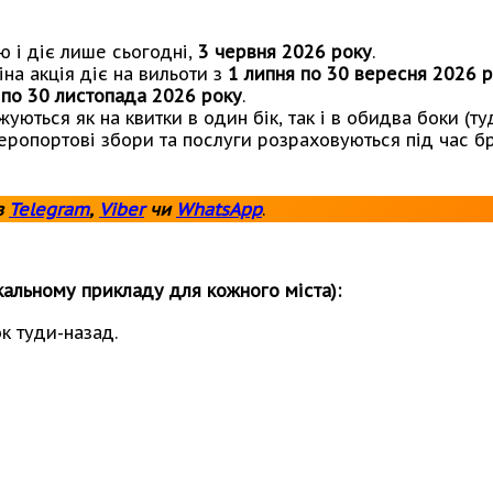
ю і діє лише сьогодні,
3 червня 2026 року
.
на акція діє на вильоти з
1 липня по 30 вересня 2026 
 по 30 листопада 2026 року
.
ться як на квитки в один бік, так і в обидва боки (ту
еропортові збори та послуги розраховуються під час б
в
Telegram
,
Viber
чи
WhatsApp
.
ікальному прикладу для кожного міста):
к туди-назад.