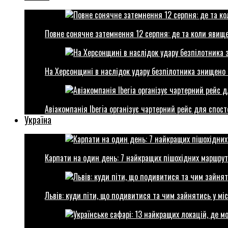
Повне сонячне затемнення 12 серпня: де та коли явище
На Херсонщині в наслідок удару безпілотника знищено 
Авіакомпанія Iberia організує чартерний рейс для спо
Україна
Карпати на один день: 7 найкращих пішохідних маршрут
Львів: куди піти, що подивитися та чим зайнятись у міс