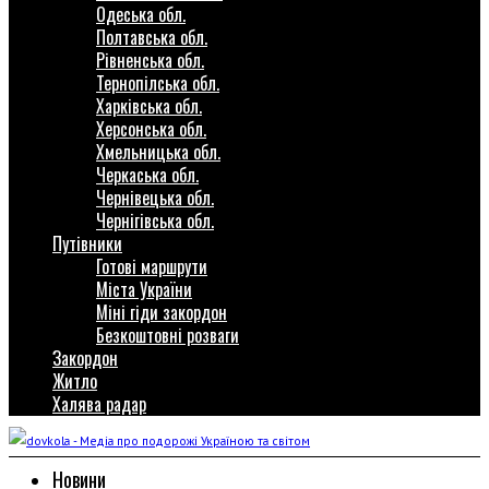
Одеська обл.
Полтавська обл.
Рівненська обл.
Тернопілська обл.
Харківська обл.
Херсонська обл.
Хмельницька обл.
Черкаська обл.
Чернівецька обл.
Чернігівська обл.
Путівники
Готові маршрути
Міста України
Міні гіди закордон
Безкоштовні розваги
Закордон
Житло
Халява радар
Новини