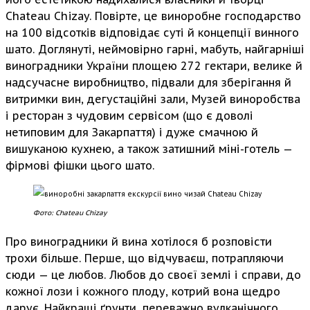
Chateau Chizay. Повірте, це виноробне господарство
на 100 відсотків відповідає суті й концепції винного
шато. Доглянуті, неймовірно гарні, мабуть, найгарніші
виноградники України площею 272 гектари, велике й
надсучасне виробництво, підвали для зберігання й
витримки вин, дегустаційні зали, Музей виноробства
і ресторан з чудовим сервісом (що є доволі
нетиповим для Закарпаття) і дуже смачною й
вишуканою кухнею, а також затишний міні-готель —
фірмові фішки цього шато.
Фото: Chateau Chizay
Про виноградники й вина хотілося б розповісти
трохи більше. Перше, що відчуваєш, потрапляючи
сюди — це любов. Любов до своєї землі і справи, до
кожної лози і кожного плоду, котрий вона щедро
дарує. Найкращі ґрунти, переважно вулканічного