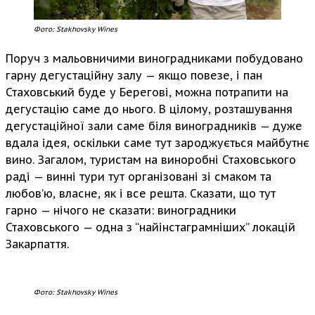
Фото: Stakhovsky Wines
Поруч з мальовничими виноградниками побудовано
гарну дегустаційну залу — якщо повезе, і пан
Стаховський буде у Берегові, можна потрапити на
дегустацію саме до нього. В цілому, розташування
дегустаційної зали саме біля виноградників — дуже
вдала ідея, оскільки саме тут зароджується майбутнє
вино. Загалом, туристам на виноробні Стаховського
раді — винні тури тут організовані зі смаком та
любов’ю, власне, як і все решта. Сказати, що тут
гарно — нічого не сказати: виноградники
Стаховського — одна з “найінстаграмніших” локацій
Закарпаття.
Фото: Stakhovsky Wines