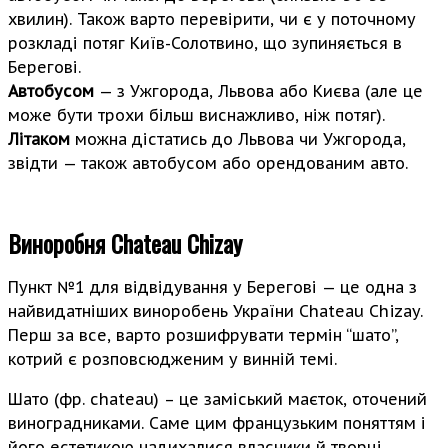
хвилин). Також варто перевірити, чи є у поточному
розкладі потяг Київ-Солотвино, що зупиняється в
Берегові.
Автобусом
— з Ужгорода, Львова або Києва (але це
може бути трохи більш виснажливо, ніж потяг).
Літаком
можна дістатись до Львова чи Ужгорода,
звідти — також автобусом або орендованим авто.
Виноробня Chateau Chizay
Пункт №1 для відвідування у Берегові — це одна з
найвидатніших виноробень України Chateau Chizay.
Перш за все, варто розшифрувати термін “шато”,
котрий є розповсюдженим у винній темі.
Шато (фр. chateau) – це заміський маєток, оточений
виноградниками. Саме цим французьким поняттям і
його естетикою надихалися власники й творці