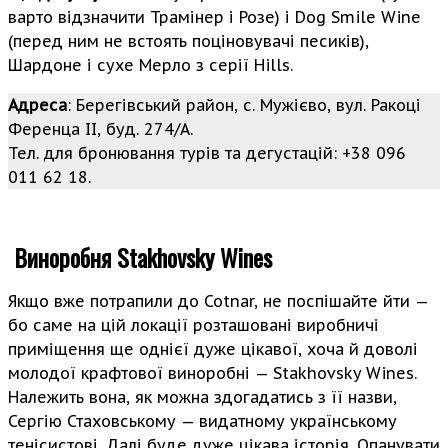
варто відзначити Трамінер і Розе) і Dog Smile Wine
(перед ним не встоять поціновувачі песиків),
Шардоне і сухе Мерло з серії Hills.
Адреса
: Берегівський райо­н, с. Мужієво, вул. Ракоці
Ференца ІІ, буд. 274/А.
Тел. для бронювання турів та дегустацій: +38 096
011 62 18.
Виноробня Stakhovsky Wines
Якщо вже потрапили до Cotnar, не поспішайте йти —
бо саме на цій локації розташовані виробничі
приміщення ще однієї дуже цікавої, хоча й доволі
молодої крафтової виноробні — Stakhovsky Wines.
Належить вона, як можна здогадатись з її назви,
Сергію Стаховському — видатному українському
тенісистові. Далі буде дуже цікава історія. Опанувати