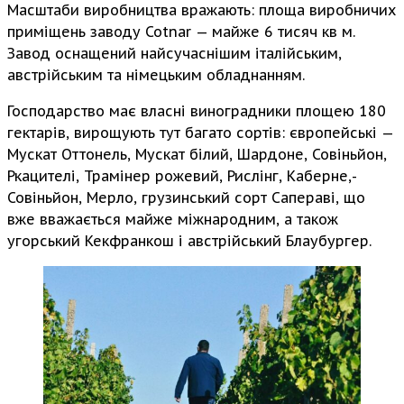
Масштаби виробництва вражають: площа виробничих
приміщень заводу Cotnar — майже 6 тисяч кв м.
Завод оснащений найсучаснішим італійським,
австрійським та німецьким обладнанням.
Господарство має власні виноградники площею 180
гектарів, вирощують тут багато сортів: європейські —
Мускат Оттонель, Мус­кат білий, Шардоне, Совіньйон,
Ркацителі, Трамінер рожевий, Рислінг, Ка­берне,­
Совіньйон, Мерло, грузинський сорт Сапераві, що
вже вважається майже міжнародним, а також
угорський Кекфранкош і австрійський Блаубургер.