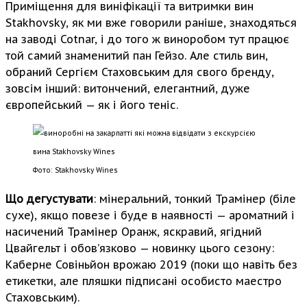
Приміщення для виніфікації та витримки вин
Stakhovsky, як ми вже говорили раніше, знаходяться
на заводі Cotnar, і до того ж виноробом тут працює
той самий знаменитий пан Гейзо. Але стиль вин,
обраний Сергієм Стаховським для свого бренду,
зовсім інший: витончений, елегантний, дуже
європейський — як і його теніс.
Фото: Stakhovsky Wines
Що дегустувати
: мінеральний, тонкий Трамінер (біле
сухе), якщо повезе і буде в наявності — ароматний і
насичений Трамінер Оранж, яскравий, ягідний
Цвайгельт і обов’язково — новинку цього сезону:
Каберне Совіньйон врожаю 2019 (поки що навіть без
етикетки, але пляшки підписані особисто маестро
Стаховським).