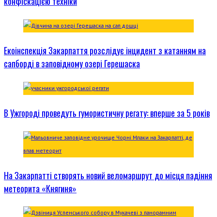
конфіскацією техніки
Екоінспекція Закарпаття розслідує інцидент з катанням на
сапборді в заповідному озері Герешаска
В Ужгороді проведуть гумористичну регату: вперше за 5 років
На Закарпатті створять новий веломаршрут до місця падіння
метеорита «Княгиня»