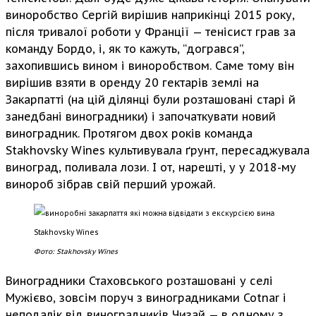
виноробство Сергій вирішив наприкінці 2015 року,
після тривалої роботи у Франції — тенісист грав за
команду Бордо, і, як то кажуть, “догрався”,
захопившись вином і виноробством. Саме тому він
вирішив взяти в оренду 20 гектарів землі на
Закарпатті (на цій ділянці були розташовані старі й
занедбані виноградники) і започаткувати новий
виноградник. Протягом двох років команда
Stakhovsky Wines культивувала ґрунт, пересаджувала
виноград, поливала лози. І от, нарешті, у у 2018-му
винороб зібрав свій перший урожай.
Фото: Stakhovsky Wines
Виноградники Стаховського розташовані у селі
Мужієво, зовсім поруч з виноградниками Cotnar і
неподалік від виноградників Чизай — в одному з