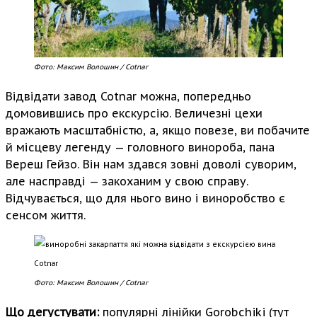
Фото: Максим Волошин / Cotnar
Відвідати завод Cotnar можна, попередньо
домовившись про екскурсію. Величезні цехи
вражають масштабністю, а, якщо повезе, ви побачите
й місцеву легенду — головного винороба, пана
Вереш Гейзо. Він нам здався зовні доволі суворим,
але насправді — закоханим у свою справу.
Відчувається, що для нього вино і виноробство є
сенсом життя.
Фото: Максим Волошин / Cotnar
Що дегустувати:
популярні лінійки Gorobchiki (тут