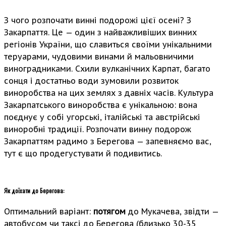
З чого розпочати винні подорожі цієї осені? З
Закарпаття. Це — один з найважливіших винних
регіонів України, що славиться своїми унікальними
теруарами, чудовими винами й мальовничими
виноградниками. Схили вулканічних Карпат, багато
сонця і достатньо води зумовили розвиток
виноробства на цих землях з давніх часів. Культура
Закарпатського виноробства є унікальною: вона
поєднує у собі угорські, італійські та австрійські
виноробні традиції. Розпочати винну подорож
Закарпаттям радимо з Берегова — запевняємо вас,
тут є що продегустувати й подивитись.
Як доїхати до Берегова:
Оптимальний варіант:
потягом
до Мукачева, звідти —
автобусом чи таксі до Берегова (близько 30-35