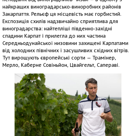
найкращих виноградарсько-виноробних районів
Закарпаття. Рельєф ця місцевість має горбистий.
Експозиція схилів надзвичайно сприятлива для
виноградарства: найтепліші південно-західні
спадини Карпат і прилегла до них частина
Середньодунайської низовини захищені Карпатами
від холодних північних і засушливих східних вітрів.
Тут вирощують європейські сорти — Трамінер,
Мерло, Каберне Совіньйон, Цвайгельт, Сапераві.