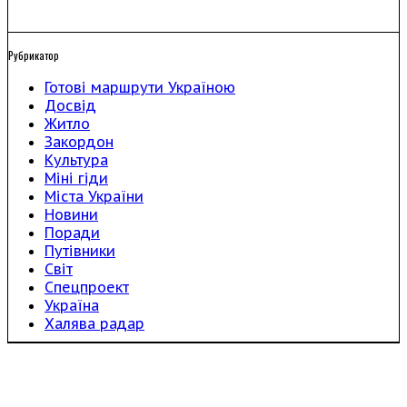
Рубрикатор
Готові маршрути Україною
Досвід
Житло
Закордон
Культура
Міні гіди
Міста України
Новини
Поради
Путівники
Світ
Спецпроект
Україна
Халява радар