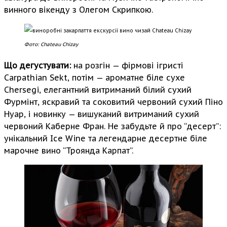
винного вікенду з Олегом Скрипкою.
Фото: Chateau Chizay
Що дегустувати:
на розгін — фірмові ігристі
Carpathian Sekt, потім — ароматне біле сухе
Chersegi, елегантний витриманий білий сухий
Фурмінт, яскравий та соковитий червоний сухий Піно
Нуар, і новинку — вишуканий витриманий сухий
червоний Каберне Фран. Не забудьте й про “десерт”:
унікальний Ice Wine та легендарне десертне біле
марочне вино “Троянда Карпат”.