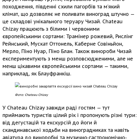
походження, південні схили пагорбів та м’який
клімат, що дозволяє не поливати виноград штучно —
це складові унікального теруару Чизай. Chateau
Chizay працюють з білими і червоними
європейськими сортами: Трамінер рожевий, Рислінг
Рейнський, Мускат Оттонель, Каберне Совіньйон,
Мерло, Піно Нуар, Піно Блан. Також винороби Чизай
експериментують з менш розповсюдженими, але не
менш цікавими європейськими сортами — такими,
наприклад, як Блауфранкіш.
Фото: Chateau Chizay
У Chateau Chizay завжди раді гостям — тут
приймають туристів цілий рік і пропонують різні тури:
від дегустацій та екскурсій до йоги й
скандинавської ходьби на виноградниках та навіть
авіатура до виноробні та музично-гастрономічно-