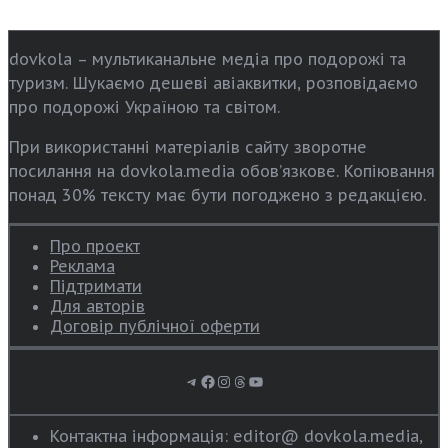
dovkola – мультиканальне медіа про подорожі та
туризм. Шукаємо дешеві авіаквитки, розповідаємо
про подорожі Україною та світом.
При використанні матеріалів сайту зворотне
посилання на dovkola.media обов’язкове. Копіювання
понад 30% тексту має бути погоджено з редакцією.
Про проект
Реклама
Підтримати
Для авторів
Договір публічної оферти
Telegram
Facebook
Instagram
Threads
YouTube
Контактна інформація: editor@ dovkola.media,