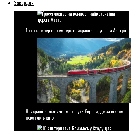
Закордон
Ґроссглокнер на кемпері: найкрасивіша дорога Австрії
Найкращі залізничні маршрути Європи, де за вікном
показують кіно