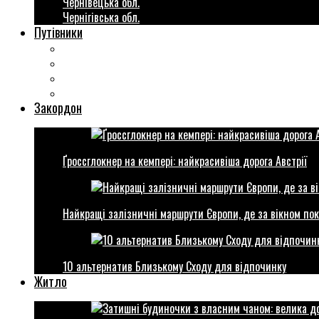
Чернівецька обл.
Чернігівська обл.
Путівники
Готові маршрути
Міста України
Міні гіди закордон
Безкоштовні розваги
Закордон
Ґроссглокнер на кемпері: найкрасивіша дорога Австрії
Найкращі залізничні маршрути Європи, де за вікном пок
10 альтернатив Близькому Сходу для відпочинку
Житло