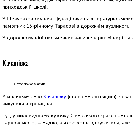
приходській школі.
У Шевченковому нині функціонують: літературно-мемо
пам’ятник 13-річному Тарасові з дорожнім вузликом.
У дорослому віці письменник напише вірш: «І виріс я 
Качанівка
Фото: dovkola.media
У маленьке село
Качанівку
(що на Чернігівщині) за за
викупили з кріпацтва.
Тут, у миловидному куточку Сіверського краю, поет лю
Тарновського, — Надію, з якою хотів одружитися, але