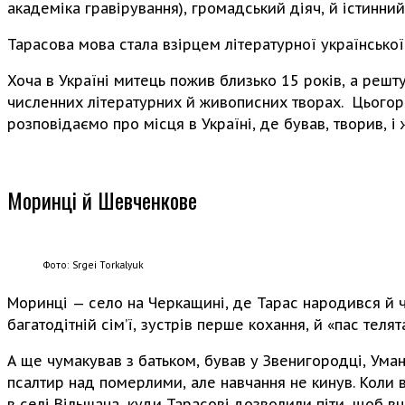
академіка гравірування), громадський діяч, й істинний
Тарасова мова стала взірцем літературної української,
Хоча в Україні митець пожив близько 15 років, а решт
численних літературних й живописних творах. Цьогорі
розповідаємо про місця в Україні, де бував, творив, і
Моринці й Шевченкове
Фото: Srgei Torkalyuk
Моринці
— село на Черкащині, де Тарас народився й ч
багатодітній сім’ї, зустрів перше кохання, й «пас тел
А ще чумакував з батьком, бував у Звенигородці, Уман
псалтир над померлими, але навчання не кинув. Коли в
в селі Вільшана, куди Тарасові дозволили піти, щоб вч