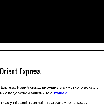
Orient Express
t Express. Новий склад вирушив з римського вокзалу
ішних подорожей залізницею
Італією
.
тись у місцеві традиції, гастрономію та красу