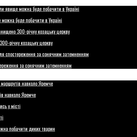
 можна буде побачити в Україні
300-річну козацьку церкву
стереження за сонячним затемненням
ів навколо Яремче
ті