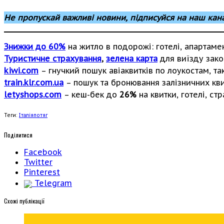
Не пропускай важливі новини, підписуйся на наш кан
Знижки до 60%
на житло в подорожі: готелі, апартаме
Туристичне страхування
,
зелена карта
для виїзду зако
kiwi.com
– гнучкий пошук авіаквитків по лоукостам, так
train.klr.com.ua
– пошук та бронювання залізничних квит
letyshops.com
– кеш-бек до
26%
на квитки, готелі, ст
Теги:
Італія
потяг
Поділитися
Facebook
Twitter
Pinterest
Telegram
Cхожі публікації