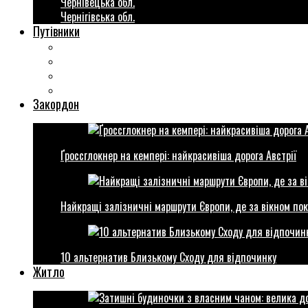
Чернівецька обл.
Чернігівська обл.
Путівники
Готові маршрути
Міста України
Міні гіди закордон
Безкоштовні розваги
Закордон
Ґроссглокнер на кемпері: найкрасивіша дорога Австрії
Найкращі залізничні маршрути Європи, де за вікном пок
10 альтернатив Близькому Сходу для відпочинку
Житло