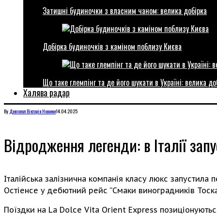
Затишні будиночки з власним чаном: велика добірка
Добірка будиночків з каміном поблизу Києва
Що таке глемпінг та де його шукати в Україні: велика до
Халява радар
By
Довгопол Вікторія
Новини
14.04.2025
Відродження легенди: в Італії запу
Італійська залізнична компанія класу люкс запустила
Остіенсе у дебютний рейс “Смаки виноградників Тос
Поїздки на La Dolce Vita Orient Express позиціонуютьс