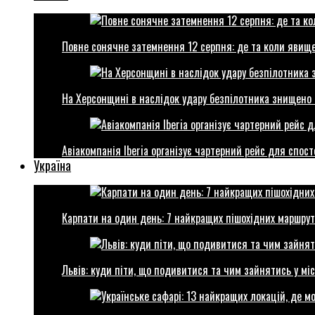
Повне сонячне затемнення 12 серпня: де та коли явище
На Херсонщині в наслідок удару безпілотника знищено 
Авіакомпанія Iberia організує чартерний рейс для спо
Україна
Карпати на один день: 7 найкращих пішохідних маршрут
Львів: куди піти, що подивитися та чим зайнятись у міс