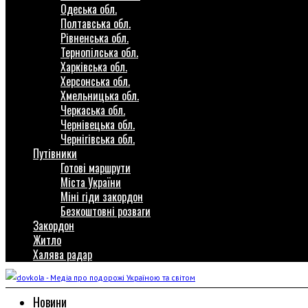
Одеська обл.
Полтавська обл.
Рівненська обл.
Тернопілська обл.
Харківська обл.
Херсонська обл.
Хмельницька обл.
Черкаська обл.
Чернівецька обл.
Чернігівська обл.
Путівники
Готові маршрути
Міста України
Міні гіди закордон
Безкоштовні розваги
Закордон
Житло
Халява радар
Новини