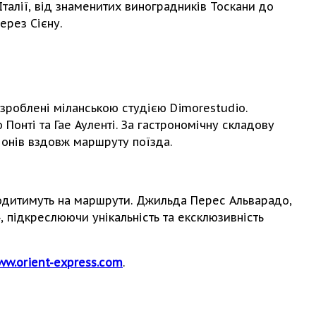
Італії, від знаменитих виноградників Тоскани до
ерез Сієну.
озроблені міланською студією Dimorestudio.
Понті та Гае Ауленті. За гастрономічну складову
іонів вздовж маршруту поїзда.
иходитимуть на маршрути. Джильда Перес Альварадо,
 підкреслюючи унікальність та ексклюзивність
w.orient-express.com
.