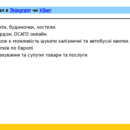
ал в
Telegram
чи
Viber
.
нти, будиночки, хостели.
рдон, ОСАГО онлайн.
ож є можливість шукати залізничні та автобусні квитки.
ків по Європі.
рахування та супутні товари та послуги.