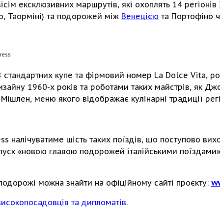
ісім ексклюзивних маршрутів, які охоплять 14 регіонів 
мо, Таорміні) та подорожей між
Венецією
та Портофіно ч
8 стандартних купе та фірмовий номер La Dolce Vita, р
зайну 1960-х років та роботами таких майстрів, як Джо 
 Мішлен, меню якого відображає кулінарні традиції рег
ress налічуватиме шість таких поїздів, що поступово в
апуск «новою главою подорожей італійськими поїздами»,
 подорожі можна знайти на офіційному сайті проєкту:
ww
 високопосадовців та дипломатів
.