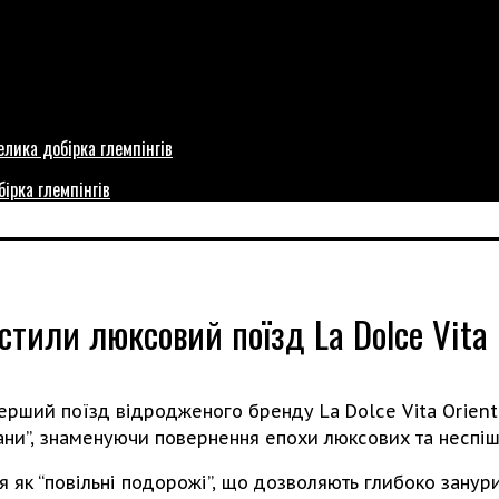
бірка глемпінгів
стили люксовий поїзд La Dolce Vita 
 перший поїзд відродженого бренду La Dolce Vita Orien
кани”, знаменуючи повернення епохи люксових та несп
я як “повільні подорожі”, що дозволяють глибоко занури