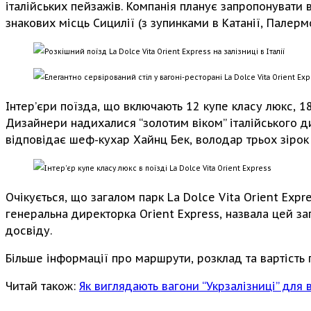
італійських пейзажів. Компанія планує запропонувати в
знакових місць Сицилії (з зупинками в Катанії, Палер
Інтер’єри поїзда, що включають 12 купе класу люкс, 1
Дизайнери надихалися “золотим віком” італійського ди
відповідає шеф-кухар Хайнц Бек, володар трьох зірок
Очікується, що загалом парк La Dolce Vita Orient Exp
генеральна директорка Orient Express, назвала цей з
досвіду.
Більше інформації про маршрути, розклад та вартість
Читай також:
Як виглядають вагони “Укрзалізниці” для