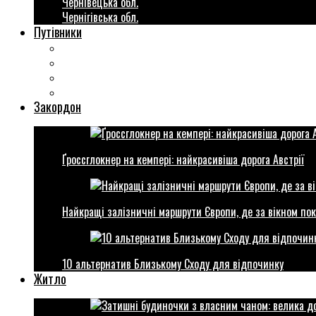
Чернівецька обл.
Чернігівська обл.
Путівники
Готові маршрути
Міста України
Міні гіди закордон
Безкоштовні розваги
Закордон
Ґроссглокнер на кемпері: найкрасивіша дорога Австрії
Найкращі залізничні маршрути Європи, де за вікном пок
10 альтернатив Близькому Сходу для відпочинку
Житло