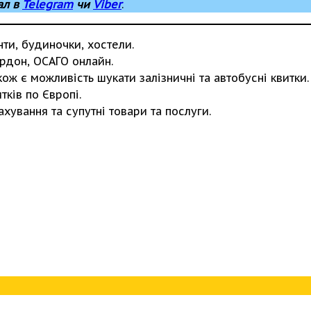
ал в
Telegram
чи
Viber
.
нти, будиночки, хостели.
рдон, ОСАГО онлайн.
ож є можливість шукати залізничні та автобусні квитки.
ків по Європі.
рахування та супутні товари та послуги.