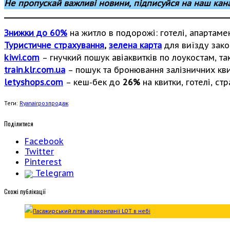
Не пропускай важливі новини, підписуйся на наш кан
Знижки до 60%
на житло в подорожі: готелі, апартаме
Туристичне страхування
,
зелена карта
для виїзду зако
kiwi.com
– гнучкий пошук авіаквитків по лоукостам, так
train.klr.com.ua
– пошук та бронювання залізничних квит
letyshops.com
– кеш-бек до
26%
на квитки, готелі, ст
Теги:
Ryanair
розпродаж
Поділитися
Facebook
Twitter
Pinterest
Telegram
Cхожі публікації