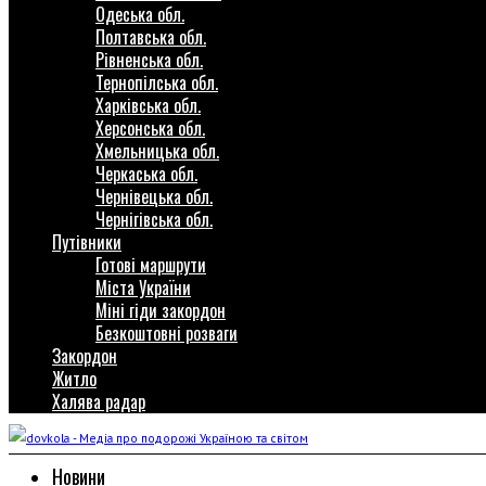
Одеська обл.
Полтавська обл.
Рівненська обл.
Тернопілська обл.
Харківська обл.
Херсонська обл.
Хмельницька обл.
Черкаська обл.
Чернівецька обл.
Чернігівська обл.
Путівники
Готові маршрути
Міста України
Міні гіди закордон
Безкоштовні розваги
Закордон
Житло
Халява радар
Новини