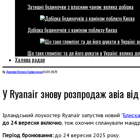
Затишні будиночки з власним чаном: велика добірка
Добірка будиночків з каміном поблизу Києва
Що таке глемпінг та де його шукати в Україні: велика до
Халява радар
By
Довгопол Вікторія
Халява радар
23.09.2025
У Ryanair знову розпродаж авіа від
Ірландський лоукостер Ryanair запустив новий “
Блиск
до 24 вересня включно
, тож охочим спланувати мандр
Період бронювання:
до 24 вересня 2025 року.