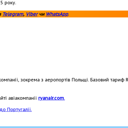
5 року.
в
Telegram
,
Viber
чи
WhatsApp
.
компанії, зокрема з аеропортів Польщі. Базовий тариф
йті авіакомпанії
ryanair.com
.
до Португалії.