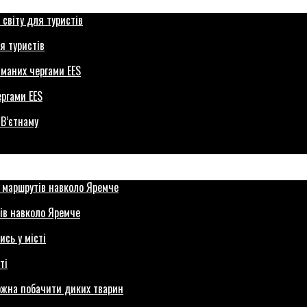
я туристів
ергами EES
ів навколо Яремче
ті