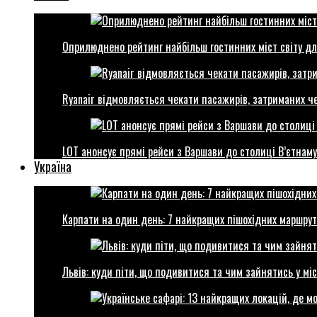
Оприлюднено рейтинг найбільш гостинних міст світу дл
Ryanair відмовляється чекати пасажирів, затриманих ч
LOT анонсує прямі рейси з Варшави до столиці В’єтнаму
Україна
Карпати на один день: 7 найкращих пішохідних маршрут
Львів: куди піти, що подивитися та чим зайнятись у міс