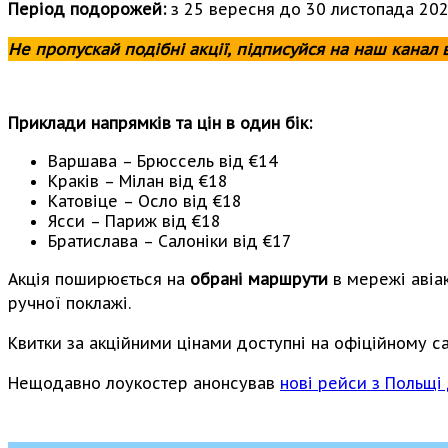
Період подорожей:
з 25 вересня до 30 листопада 202
Не пропускай подібні акції, підписуйся на наш канал 
Приклади напрямків та цін в один бік:
Варшава – Брюссель від €14
Краків – Мілан від €18
Катовіце – Осло від €18
Ясси – Париж від €18
Братислава – Салоніки від €17
Акція поширюється на
обрані маршрути
в мережі авіа
ручної поклажі.
Квитки за акційними цінами доступні на офіційному са
Нещодавно лоукостер анонсував
нові рейси з Польщі 