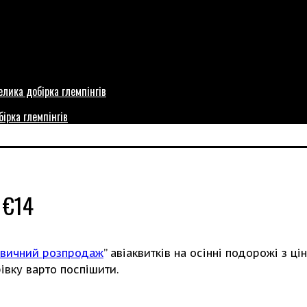
бірка глемпінгів
 €14
авичний розпродаж
” авіаквитків на осінні подорожі з ц
івку варто поспішити.