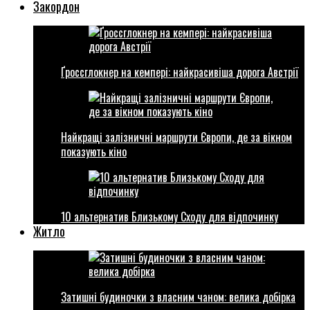
Закордон
Ґроссглокнер на кемпері: найкрасивіша дорога Австрії
Найкращі залізничні маршрути Європи, де за вікном
показують кіно
10 альтернатив Близькому Сходу для відпочинку
Житло
Затишні будиночки з власним чаном: велика добірка