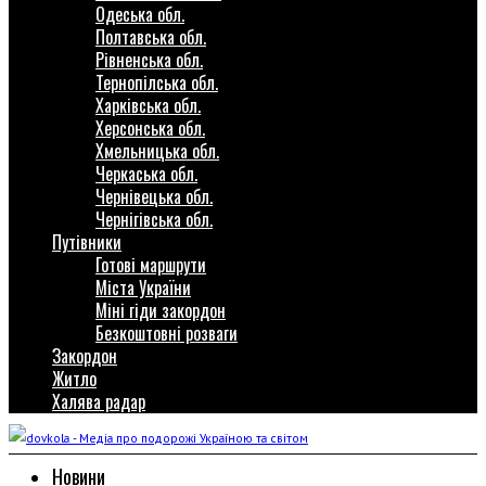
Одеська обл.
Полтавська обл.
Рівненська обл.
Тернопілська обл.
Харківська обл.
Херсонська обл.
Хмельницька обл.
Черкаська обл.
Чернівецька обл.
Чернігівська обл.
Путівники
Готові маршрути
Міста України
Міні гіди закордон
Безкоштовні розваги
Закордон
Житло
Халява радар
Новини