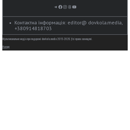
Telegram
Facebook
Instagram
Threads
YouTube
Контактна інформація: editor@ dovkola.media,
+380914818703
Мультиканальне медіа про подорожі dovkola.media 2015-2026. Усі права захищені.
Нагору