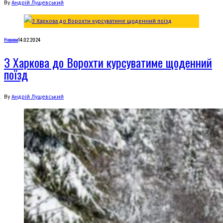
By
Андрій Лущевський
Новини
14.02.2024
З Харкова до Ворохти курсуватиме щоденний
поїзд
By
Андрій Лущевський