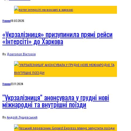
Новини
19.03.2026
«Укрзалізниця» призупинила прямі рейси
«Інтерсіті» до Харкова
By
Довгопол Вікторія
Новини
23.11.2024
“Укрзалізниця” анонсувала у грудні нові
міжнародні та внутрішні поїзди
By
Андрій Лущевський