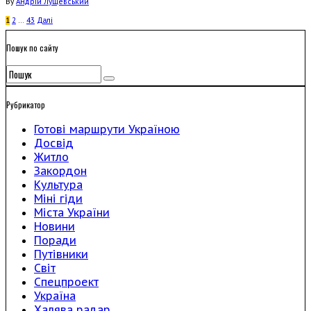
By
Андрій Лущевський
1
2
…
43
Далi
Пошук по сайту
Рубрикатор
Готові маршрути Україною
Досвід
Житло
Закордон
Культура
Міні гіди
Міста України
Новини
Поради
Путівники
Світ
Спецпроект
Україна
Халява радар