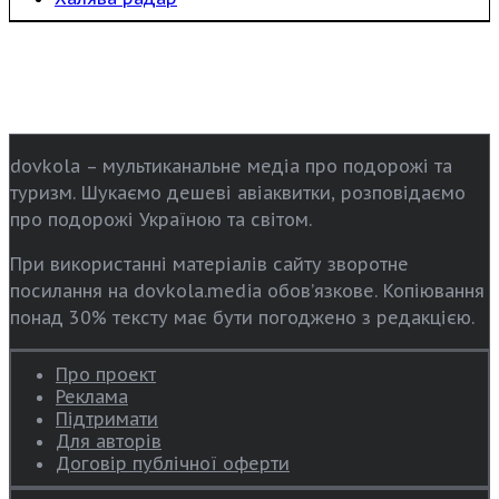
dovkola – мультиканальне медіа про подорожі та
туризм. Шукаємо дешеві авіаквитки, розповідаємо
про подорожі Україною та світом.
При використанні матеріалів сайту зворотне
посилання на dovkola.media обов’язкове. Копіювання
понад 30% тексту має бути погоджено з редакцією.
Про проект
Реклама
Підтримати
Для авторів
Договір публічної оферти