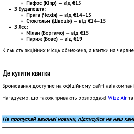
Пафос (Кіпр)
— від
€15
З Будапешта:
Прага (Чехія)
— від
€14–15
Стокгольм (Швеція)
— від
€14–15
З Ясс:
Мілан (Бергамо)
— від
€15
Париж (Бове)
— від
€19
Кількість акційних місць обмежена, а квитки на червн
Де купити квитки
Бронювання доступне на офіційному сайті авіакомпан
Нагадуємо, що також тривають розпродажі
Wizz Air
т
Не пропускай важливі новини, підписуйся на наш кан