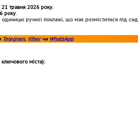
,
21 травня 2026 року
.
6 року
.
одиницю ручної поклажі, що має розміститися під сид
в
Telegram
,
Viber
чи
WhatsApp
.
 ключового міста):