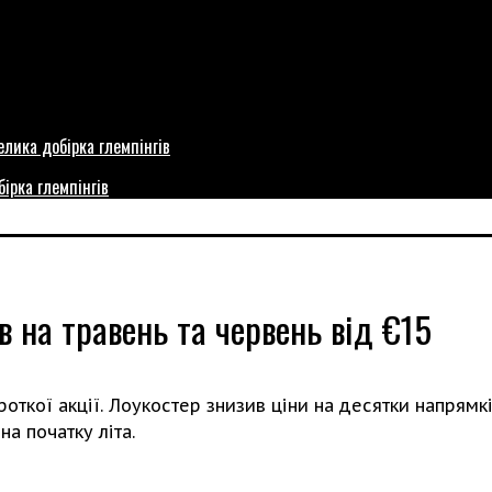
бірка глемпінгів
в на травень та червень від €15
роткої акції. Лоукостер знизив ціни на десятки напрям
на початку літа.