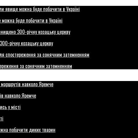
 можна буде побачити в Україні
300-річну козацьку церкву
стереження за сонячним затемненням
ів навколо Яремче
ті