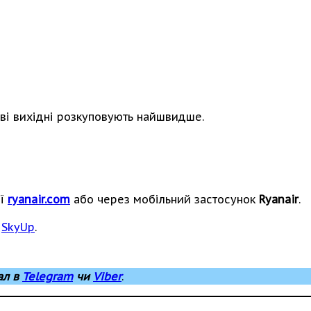
еві вихідні розкуповують найшвидше.
ії
ryanair.com
або через мобільний застосунок
Ryanair
.
а
SkyUp
.
ал в
Telegram
чи
Viber
.