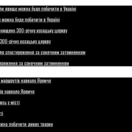
 можна буде побачити в Україні
300-річну козацьку церкву
стереження за сонячним затемненням
ів навколо Яремче
ті