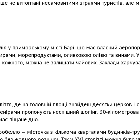
 ще не витоптані несамовитими зграями туристів, але 
улія у приморському місті Барі, що має власний аеропор
сирами, морепродуктами, оливковою олією та винами. У
и з кожного, можна не залишати чайових. Заклади харчу
оліття, де на головній площі знайдеш десятки церков і 
енірами пропонують неспішний шопінг. 30-кілометрова 
має піщане дно.
робелло — містечка з кількома кварталами будинків-трул
ю без жодного розчину. Так у XVI столітті можна було 