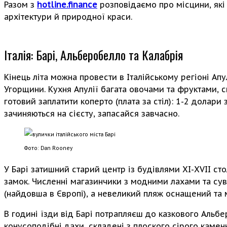
Разом з
hotline.finance
розповідаємо про місцини, які
архітектури й природної краси.
Італія: Барі, Альберобелло та Калабрія
Кінець літа можна провести в Італійському регіоні Ап
Угорщини. Кухня Апулії багата овочами та фруктами, 
готовий заплатити коперто (плата за стіл): 1-2 долар
зачиняються на сієсту, запасайся завчасно.
Фото: Dan Rooney
У Барі затишний старий центр із будівлями XI-XVII ст
замок. Численні магазинчики з модними лахами та сув
(найдовша в Європі), а невеликий пляж оснащений та 
В годині їзди від Барі потрапляєш до казкового Альбе
конусоподібні дахи, складені з плоского сірого камен