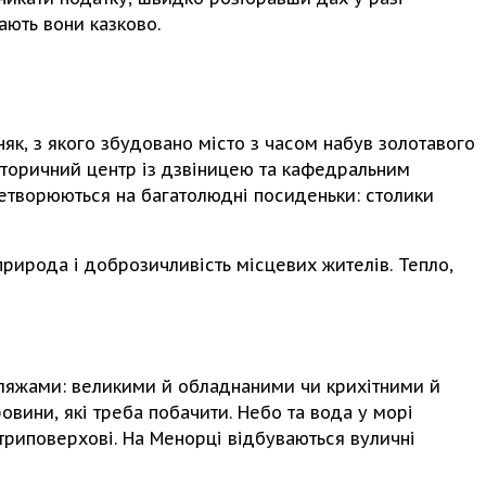
дають вони казково.
няк, з якого збудовано місто з часом набув золотавого
історичний центр із дзвіницею та кафедральним
еретворюються на багатолюдні посиденьки: столики
природа і доброзичливість місцевих жителів. Тепло,
пляжами: великими й обладнаними чи крихітними й
аровини, які треба побачити. Небо та вода у морі
 триповерхові. На Менорці відбуваються вуличні