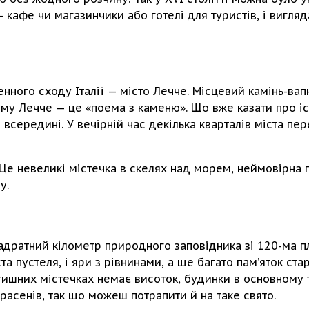
— кафе чи магазинчики або готелі для туристів, і вигля
енного сходу Італії — місто Лечче. Місцевий камінь-вап
 тому Лечче — це «поема з каменю». Що вже казати про 
і всередині. У вечірній час декілька кварталів міста п
. Це невеликі містечка в скелях над морем, неймовірна 
у.
вадратний кілометр природного заповідника зі 120-ма 
ста пустеля, і яри з рівнинами, а ще багато пам’яток ст
затишних містечках немає висоток, будинки в основному
расенів, так що можеш потрапити й на таке свято.