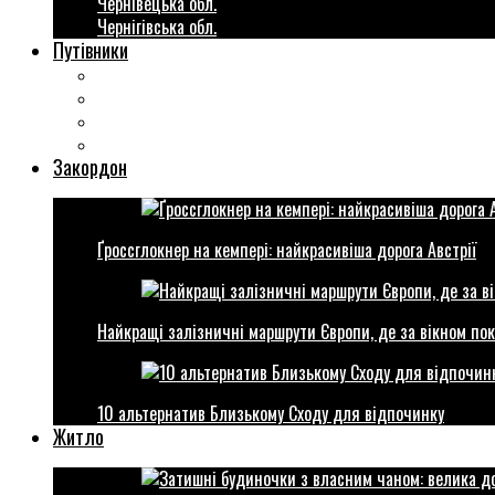
Чернівецька обл.
Чернігівська обл.
Путівники
Готові маршрути
Міста України
Міні гіди закордон
Безкоштовні розваги
Закордон
Ґроссглокнер на кемпері: найкрасивіша дорога Австрії
Найкращі залізничні маршрути Європи, де за вікном пок
10 альтернатив Близькому Сходу для відпочинку
Житло