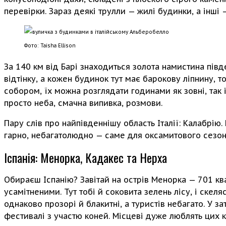
перевірки. Зараз деякі трулли — жилі будинки, а інші 
Фото: Taisha Ellison
За 140 км від Барі знаходиться золота намистина півд
відтінку, а кожен будинок тут має барокову ліпнину,
собором, їх можна розглядати годинами як зовні, так 
просто неба, смачна випивка, розмови.
Пару слів про найпівденнішу область Італії: Калабрію
гарно, небагатолюдно — саме для оксамитового сезон
Іспанія: Менорка, Кадакес та Нерха
Обираєш Іспанію? Завітай на острів Менорка — 701 к
усамітненими. Тут тобі й соковита зелень лісу, і скеля
однаково прозорі й блакитні, а туристів небагато. У 
фестивалі з участю коней. Місцеві дуже люблять цих к