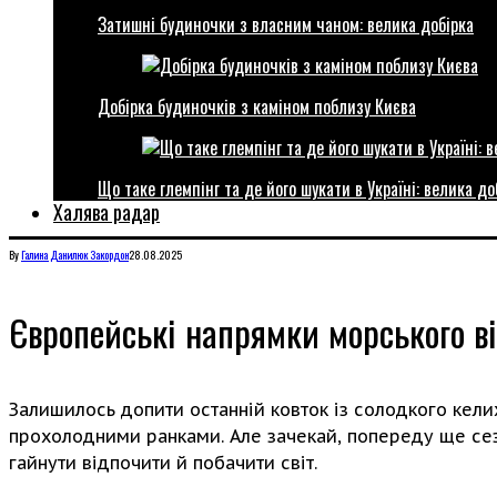
Затишні будиночки з власним чаном: велика добірка
Добірка будиночків з каміном поблизу Києва
Що таке глемпінг та де його шукати в Україні: велика до
Халява радар
By
Галина Данилюк
Закордон
28.08.2025
Європейські напрямки морського в
Залишилось допити останній ковток із солодкого келих
прохолодними ранками. Але зачекай, попереду ще сезо
гайнути відпочити й побачити світ.