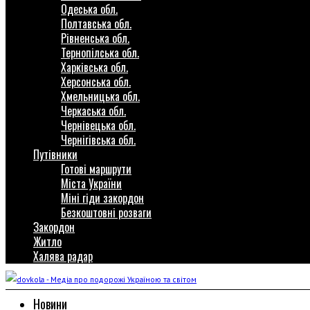
Одеська обл.
Полтавська обл.
Рівненська обл.
Тернопілська обл.
Харківська обл.
Херсонська обл.
Хмельницька обл.
Черкаська обл.
Чернівецька обл.
Чернігівська обл.
Путівники
Готові маршрути
Міста України
Міні гіди закордон
Безкоштовні розваги
Закордон
Житло
Халява радар
Новини