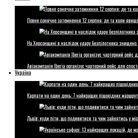
Повне сонячне затемнення 12 серпня: де та коли явище
На Херсонщині в наслідок удару безпілотника знищено 
Авіакомпанія Iberia організує чартерний рейс для спо
Україна
Карпати на один день: 7 найкращих пішохідних маршрут
Львів: куди піти, що подивитися та чим зайнятись у міс