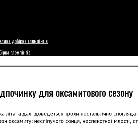
бірка глемпінгів
ідпочинку для оксамитового сезону
а літа, а далі доведеться трохи ностальгічно споглядат
н оксамиту: несліпучого сонця, неспекотної млості, с