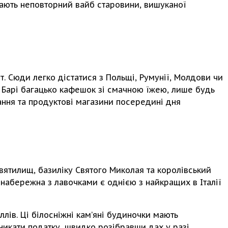
мають неповторний вайб старовини, вишуканої
т. Сюди легко дістатися з Польщі, Румунії, Молдови чи
 Барі багацько кафешок зі смачною їжею, лише будь
вання та продуктові магазини посередині дня
святилищ, базиліку Святого Миколая та королівський
набережна з лавочками є однією з найкращих в Італії
лів. Ці білосніжні кам’яні будиночки мають
уникати податку, швидко розібравши дах у разі