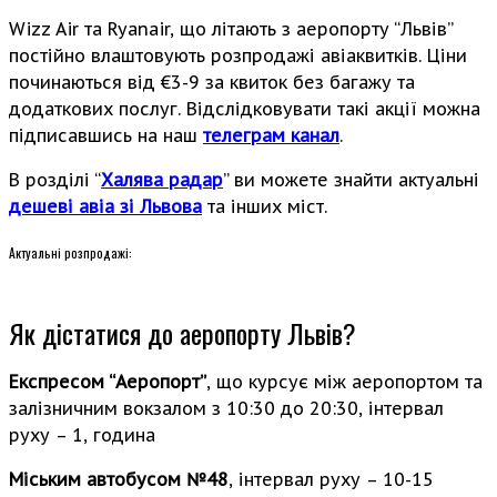
Wizz Air та Ryanair, що літають з аеропорту “Львів”
постійно влаштовують розпродажі авіаквитків. Ціни
починаються від €3-9 за квиток без багажу та
додаткових послуг. Відслідковувати такі акції можна
підписавшись на наш
телеграм канал
.
В розділі “
Халява радар
” ви можете знайти актуальні
дешеві авіа зі Львова
та інших міст.
Актуальні розпродажі:
Як дістатися до аеропорту Львів?
Експресом “Аеропорт”
, що курсує між аеропортом та
залізничним вокзалом з 10:30 до 20:30, інтервал
руху – 1, година
Міським автобусом №48
, інтервал руху – 10-15