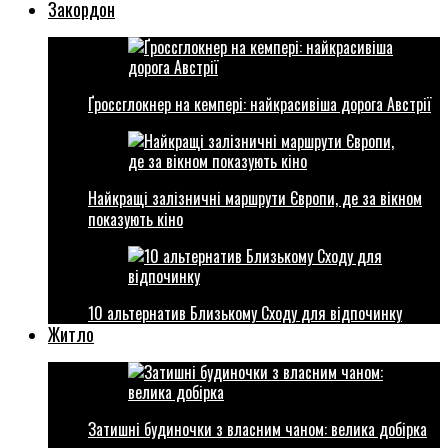
Закордон
Ґроссглокнер на кемпері: найкрасивіша дорога Австрії
Найкращі залізничні маршрути Європи, де за вікном
показують кіно
10 альтернатив Близькому Сходу для відпочинку
Житло
Затишні будиночки з власним чаном: велика добірка