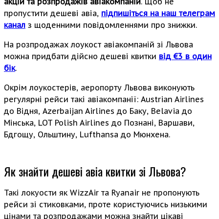
акцій та розпродажів авіакомпаній
. Щоб не
пропустити дешеві авіа,
підпишіться на наш телеграм
канал
з щоденними повідомленнями про знижки.
На розпродажах лоукост авіакомпаній зі Львова
можна придбати дійсно дешеві квитки
від €3 в один
бік
.
Окрім лоукостерів, аеропорту Львова виконують
регулярні рейси такі авіакомпанії: Austrian Airlines
до Відня, Azerbaijan Airlines до Баку, Belavia до
Мінська, LOT Polish Airlines до Познані, Варшави,
Бдгощу, Ольштину, Lufthansa до Мюнхена.
Як знайти дешеві авіа квитки зі Львова?
Такі локуости як WizzAir та Ryanair не пропонують
рейси зі стиковками, проте користуючись низькими
цінами та розпродажами можна знайти цікаві