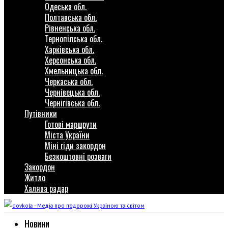
Одеська обл.
Полтавська обл.
Рівненська обл.
Тернопілська обл.
Харківська обл.
Херсонська обл.
Хмельницька обл.
Черкаська обл.
Чернівецька обл.
Чернігівська обл.
Путівники
Готові маршрути
Міста України
Міні гіди закордон
Безкоштовні розваги
Закордон
Житло
Халява радар
Новини