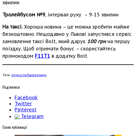
хвилин
Тролейбусом №9
, інтервал руху – 9-15 хвилин
На таксі.
Хороша новина – це можна зробити майже
безкоштовно. Нещодавно у Львові запустився сервіс
замовлення таксі Bolt, який дарує
100 грн
на першу
поїздку. Щоб отримати бонус – скористайтесь
промокодом
F11T1
в додатку Bolt.
Теги:
лоукости
Львів
поради
Поділитися
Facebook
Twitter
Pinterest
Telegram
Cхожі публікації