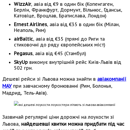
WizzAir
, авіа від €9 в один бік (Копенгаген,
Берлін, Франкфурт, Дормунт, Вільнюс, Гданськ,
Катовіце, Вроцлав, Братислава, Лондон)
Ernest Airlines
, авіа від €35 в один бік (Мілан,
Неаполь, Рим)
airBaltic
, авіа від €35 (прямі до Риги та
стиковочні до ряду європейських міст)
Рegasus
, авіа від €45 (Стамбул)
SkyUp
виконує внутрішній рейс Київ-Львів від
502 грн.
Дешеві рейси зі Львова можна знайти в
авіакомпанії
МАУ
при завчасному бронюванні (Рим, Болонья,
Мадрид, Тель-Авів).
Зазвичай регулярні ціни дорожчі на лоукости зі
Львова,
найдешевші квитки можна придбати під час