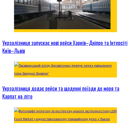
Укрзалізниця запускає нові рейси Харків–Дніпро та Інтерсіті
Київ–Львів
Укрзалізниця додає рейси та щоденні поїзди до моря та
Карпат на літо