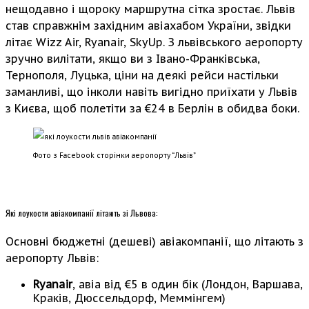
нещодавно і щороку маршрутна сітка зростає. Львів
став справжнім західним авіахабом України, звідки
літає Wizz Air, Ryanair, SkyUp. З львівського аеропорту
зручно вилітати, якщо ви з Івано-Франківська,
Тернополя, Луцька, ціни на деякі рейси настільки
заманливі, що інколи навіть вигідно приїхати у Львів
з Києва, щоб полетіти за €24 в Берлін в обидва боки.
Фото з Facebook сторінки аеропорту “Львів”
Які лоукости авіакомпанії літають зі Львова:
Основні бюджетні (дешеві) авіакомпанії, що літають з
аеропорту Львів:
Ryanair
, авіа від €5 в один бік (Лондон, Варшава,
Краків, Дюссельдорф, Меммінгем)