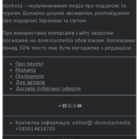
dovkola – мультиканальне медіа про подорожі та
туризм. Шукаємо дешеві авіаквитки, розповідаємо
про подорожі Україною та світом.
При використанні матеріалів сайту зворотне
посилання на dovkola.media обов’язкове. Копіювання
понад 30% тексту має бути погоджено з редакцією.
Про проект
Реклама
Підтримати
Для авторів
Договір публічної оферти
Telegram
Facebook
Instagram
Threads
YouTube
Контактна інформація: editor@ dovkola.media,
+380914818703