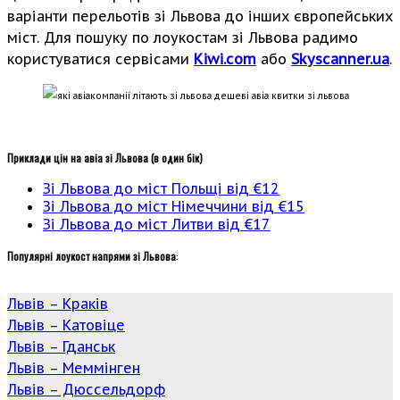
варіанти перельотів зі Львова до інших європейських
міст. Для пошуку по лоукостам зі Львова радимо
користуватися сервісами
Kiwi.com
або
Skyscanner.ua
.
Приклади цін на авіа зі Львова (в один бік)
Зі Львова до міст Польщі від €12
Зі Львова до міст Німеччини від €15
Зі Львова до міст Литви від €17
Популярні лоукост напрями зі Львова
:
Львів – Краків
Львів – Катовіце
Львів – Гданськ
Львів – Меммінген
Львів – Дюссельдорф