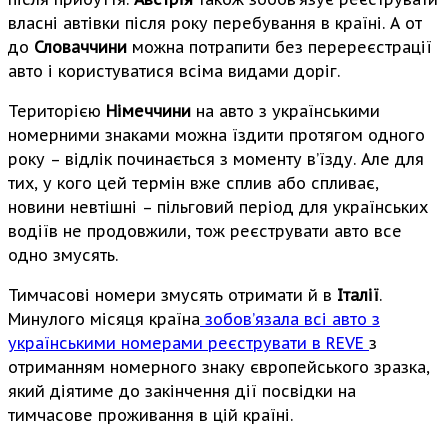
власні автівки після року перебування в країні. А от
до
Словаччини
можна потрапити без перереєстрації
авто і користуватися всіма видами доріг.
Територією
Німеччини
на авто з українськими
номерними знаками можна їздити протягом одного
року – відлік починається з моменту в’їзду. Але для
тих, у кого цей термін вже сплив або спливає,
новини невтішні – пільговий період для українських
водіїв не продовжили, тож реєструвати авто все
одно змусять.
Тимчасові номери змусять отримати й в
Італії
.
Минулого місяця країна
зобов’язала всі авто з
українськими номерами реєструвати в REVE
з
отриманням номерного знаку європейського зразка,
який діятиме до закінчення дії посвідки на
тимчасове проживання в цій країні.