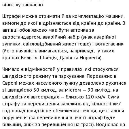
віньєтку завчасно.
Штрафи можна отримати й за комплектацію машини,
вимоги до якої відрізняються від країни до країни. В
автівці обов’язково має бути аптечка за
євростандартом, аварійний набір (знак аварійної
зупинки, світловідбивний жилет тощо) і вогнегасник
(його наявність вимагається, наприклад, у таких
країнах Бельгія, Швеція, Данія та Норвегія).
Чимало є відмінностей у правилах, які стосуються
швидкісного режиму та паркування. Переважно в
Європі межах населеного пункту дозволено рухатися
зі швидкістю 50 км/год, за містом — 90 км/год, на
швидкісних автострадах — близько 120 км/ч. Сума
штрафу за перевищення залежить від кількості км/
год понад швидкісне обмеження і місця, де сталося
порушення (за перевищення в місті штраф буде
більший, аніж за перевищення на трасі). Водночас на