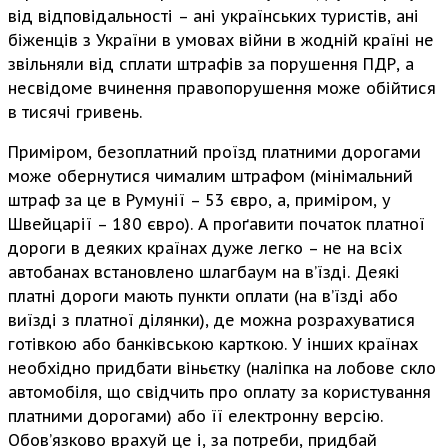
від відповідальності – ані українських туристів, ані
біженців з України в умовах війни в жодній країні не
звільняли від сплати штрафів за порушення ПДР, а
несвідоме вчинення правопорушення може обійтися
в тисячі гривень.
Приміром, безоплатний проїзд платними дорогами
може обернутися чималим штрафом (мінімальний
штраф за це в Румунії – 53 євро, а, приміром, у
Швейцарії – 180 євро). А проґавити початок платної
дороги в деяких країнах дуже легко – не на всіх
автобанах встановлено шлагбаум на в’їзді. Деякі
платні дороги мають пункти оплати (на в’їзді або
виїзді з платної ділянки), де можна розрахуватися
готівкою або банківською карткою. У інших країнах
необхідно придбати віньєтку (наліпка на лобове скло
автомобіля, що свідчить про оплату за користування
платними дорогами) або її електронну версію.
Обов’язково врахуй це і, за потреби, придбай