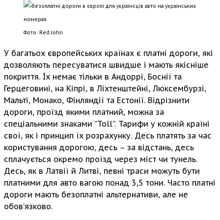
Фото: Red John
У багатьох європейських країнах є платні дороги, які
дозволяють пересуватися швидше і мають якісніше
покриття. Їх немає тільки в Андоррі, Боснії та
Герцеговині, на Кіпрі, в Ліхтенштейні, Люксембурзі,
Мальті, Монако, Фінляндії та Естонії. Відрізнити
дороги, проїзд якими платний, можна за
спеціальними знаками “Toll”. Тарифи у кожній країні
свої, як і принцип їх розрахунку. Десь платять за час
користування дорогою, десь – за відстань, десь
сплачується окремо проїзд через міст чи тунель.
Десь, як в Латвії й Литві, певні траси можуть бути
платними для авто вагою понад 3,5 тони. Часто платні
дороги мають безоплатні альтернативи, але не
обов’язково.