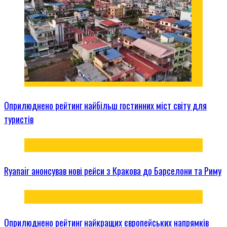
Оприлюднено рейтинг найбільш гостинних міст світу для
туристів
Ryanair анонсував нові рейси з Кракова до Барселони та Риму
Оприлюднено рейтинг найкращих європейських напрямків