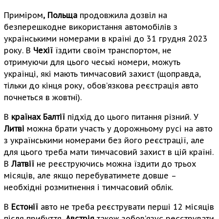
Приміром
, Польща
продовжила дозвіл на
безперешкодне використання автомобілів з
українськими номерами в країні до 31 грудня 2023
року. В
Чехії
їздити своїм транспортом, не
отримуючи для цього чеські номери, можуть
українці, які мають тимчасовий захист (щоправда,
тільки до кінця року, обов’язкова реєстрація авто
почнеться в жовтні).
В
країнах Балтії
підхід до цього питання різний. У
Литві
можна брати участь у дорожньому русі на авто
з українськими номерами без його реєстрації, але
для цього треба мати тимчасовий захист в цій країні.
В
Латвії
не реєструючись можна їздити до трьох
місяців, але якщо перебуватимете довше –
необхідні розмитнення і тимчасовий облік.
В
Естонії
авто не треба реєструвати перші 12 місяців
після прибуття.
Австрія
також зобов’язує реєструвати