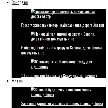
Закордон
Ґроссглокнер на кемпері: найкрасивіша дорога Австрії
Найкращі залізничні маршрути Європи, де за вікном
показують кіно
10 альтернатив Близькому Сходу для відпочинку
Житло
Затишні будиночки з власним чаном: велика добірка