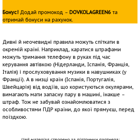
Бонус!
Додай промокод –
DOVKOLAGREEN6
та
отримай бонуси на рахунок.
Дивні й неочевидні правила можуть спіткати в
окремій країні. Наприклад, каратися штрафами
можуть тримання телефону в руках під час
керування автівкою (Нідерланди, Іспанія, Франція,
Італія) і прослуховування музики в навушниках (у
Франції). А в низці країн (Іспанія, Португалія,
Швейцарія) від водіїв, що користуються окулярами,
вимагають мати запасну пару в машині, інакше –
штраф. Тож не забувай ознайомлюватися з
особливостями ПДР країни, до якої прямуєш, перед
поїздкою.
Цей матеріал створено за підтримки партнера: