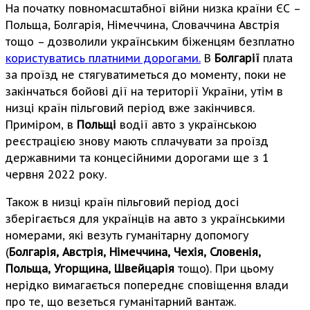
На початку повномасштабної війни низка країни ЄС –
Польща, Болгарія, Німеччина, Словаччина Австрія
тощо – дозволили українським біженцям безплатно
користуватись платними дорогами.
В
Болгарії
плата
за проїзд не стягуватиметься до моменту, поки не
закінчаться бойові дії на території України, утім в
низці країн пільговий період вже закінчився.
Приміром, в
Польщі
водії авто з українською
реєстрацією знову мають сплачувати за проїзд
державними та концесійними дорогами ще з 1
червня 2022 року.
Також в низці країн пільговий період досі
зберігається для українців на авто з українськими
номерами, які везуть гуманітарну допомогу
(
Болгарія, Австрія, Німеччина, Чехія, Словенія,
Польща, Угорщина, Швейцарія
тощо). При цьому
нерідко вимагається попереднє сповіщення влади
про те, що везеться гуманітарний вантаж.