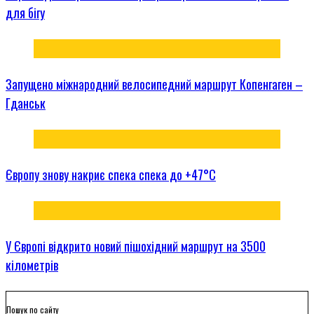
для бігу
Запущено міжнародний велосипедний маршрут Копенгаген –
Гданськ
Європу знову накриє спека спека до +47°C
У Європі відкрито новий пішохідний маршрут на 3500
кілометрів
Пошук по сайту