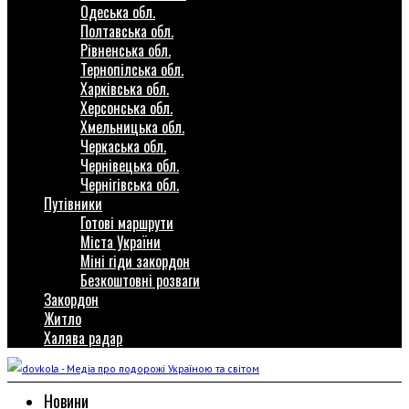
Одеська обл.
Полтавська обл.
Рівненська обл.
Тернопілська обл.
Харківська обл.
Херсонська обл.
Хмельницька обл.
Черкаська обл.
Чернівецька обл.
Чернігівська обл.
Путівники
Готові маршрути
Міста України
Міні гіди закордон
Безкоштовні розваги
Закордон
Житло
Халява радар
Новини