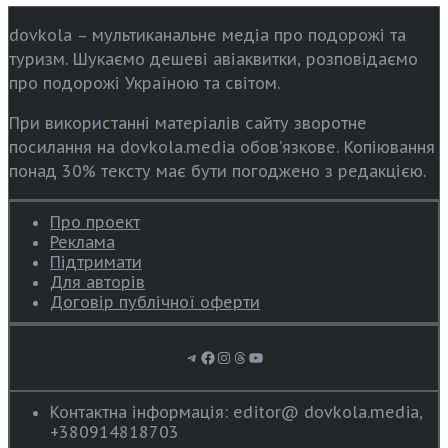
dovkola – мультиканальне медіа про подорожі та
туризм. Шукаємо дешеві авіаквитки, розповідаємо
про подорожі Україною та світом.
При використанні матеріалів сайту зворотне
посилання на dovkola.media обов’язкове. Копіювання
понад 30% тексту має бути погоджено з редакцією.
Про проект
Реклама
Підтримати
Для авторів
Договір публічної оферти
Telegram
Facebook
Instagram
Threads
YouTube
Контактна інформація: editor@ dovkola.media,
+380914818703