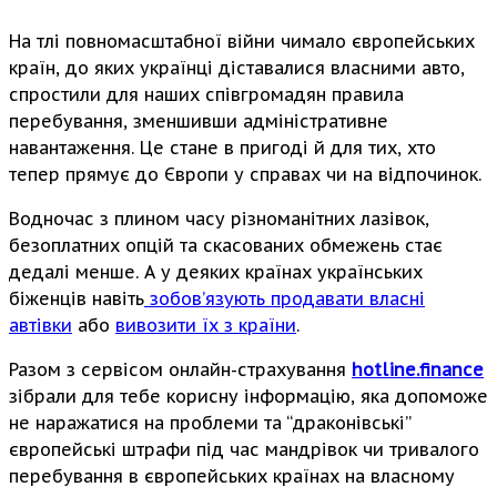
На тлі повномасштабної війни чимало європейських
країн, до яких українці діставалися власними авто,
спростили для наших співгромадян правила
перебування, зменшивши адміністративне
навантаження. Це стане в пригоді й для тих, хто
тепер прямує до Європи у справах чи на відпочинок.
Водночас з плином часу різноманітних лазівок,
безоплатних опцій та скасованих обмежень стає
дедалі менше. А у деяких країнах українських
біженців навіть
зобов’язують продавати власні
автівки
або
вивозити їх з країни
.
Разом з сервісом онлайн-страхування
hotline.finance
зібрали для тебе корисну інформацію, яка допоможе
не наражатися на проблеми та “драконівські”
європейські штрафи під час мандрівок чи тривалого
перебування в європейських країнах на власному