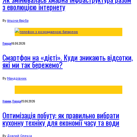
з еволюцією інтернету
By
Альона Фарба
Поради
16.06.2026
Смартфон на «дієті». Куди зникають відсотки,
які ми так бережемо?
By
Мандрівник
Новини
,
Поради
15.06.2026
Оптимізація побуту: як правильно вибрати
кухонну техніку для економії часу та води
By
Довгий Олекса