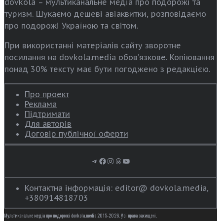
dovkola – мультиканальне медіа про подорожі та
туризм. Шукаємо дешеві авіаквитки, розповідаємо
про подорожі Україною та світом.
При використанні матеріалів сайту зворотне
посилання на dovkola.media обов’язкове. Копіювання
понад 30% тексту має бути погоджено з редакцією.
Про проект
Реклама
Підтримати
Для авторів
Договір публічної оферти
Telegram
Facebook
Instagram
Threads
YouTube
Контактна інформація: editor@ dovkola.media,
+380914818703
Мультиканальне медіа про подорожі dovkola.media 2015-2026. Усі права захищені.