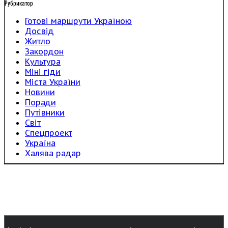
Рубрикатор
Готові маршрути Україною
Досвід
Житло
Закордон
Культура
Міні гіди
Міста України
Новини
Поради
Путівники
Світ
Спецпроект
Україна
Халява радар