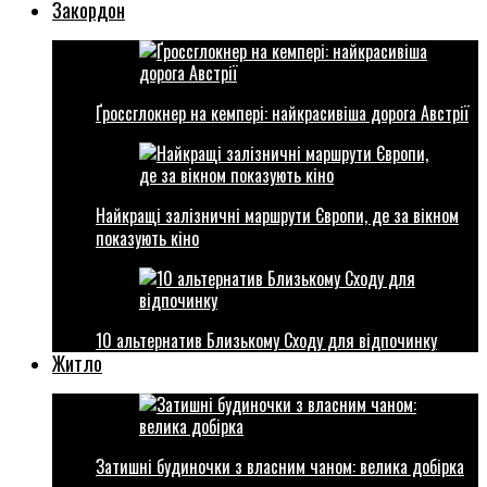
Закордон
Ґроссглокнер на кемпері: найкрасивіша дорога Австрії
Найкращі залізничні маршрути Європи, де за вікном
показують кіно
10 альтернатив Близькому Сходу для відпочинку
Житло
Затишні будиночки з власним чаном: велика добірка