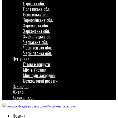
Одеська обл.
Полтавська обл.
Рівненська обл.
Тернопілська обл.
Харківська обл.
Херсонська обл.
Хмельницька обл.
Черкаська обл.
Чернівецька обл.
Чернігівська обл.
Путівники
Готові маршрути
Міста України
Міні гіди закордон
Безкоштовні розваги
Закордон
Житло
Халява радар
Новини