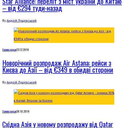
Star Alliance: переліт з міст України до Китаю
– від €294 туди-назад
By
Андрій Лущевський
Халява радар
23.12.2019
Новорічний розпродаж Air Astana: рейси з
Києва до Азії – від €349 в обидві сторони
By
Андрій Лущевський
Халява радар
28.10.2019
Cхідна Азія у новому розпродажу від Qatar