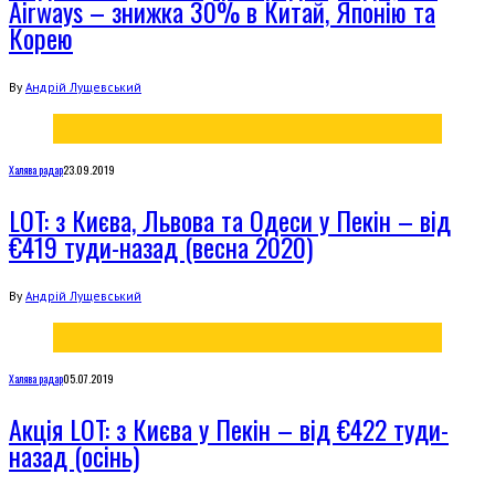
Airways – знижка 30% в Китай, Японію та
Корею
By
Андрій Лущевський
Халява радар
23.09.2019
LOT: з Києва, Львова та Одеси у Пекін – від
€419 туди-назад (весна 2020)
By
Андрій Лущевський
Халява радар
05.07.2019
Акція LOT: з Києва у Пекін – від €422 туди-
назад (осінь)