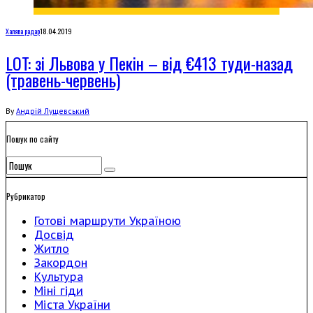
Халява радар
18.04.2019
LOT: зі Львова у Пекін – від €413 туди-назад
(травень-червень)
By
Андрій Лущевський
Пошук по сайту
Рубрикатор
Готові маршрути Україною
Досвід
Житло
Закордон
Культура
Міні гіди
Міста України