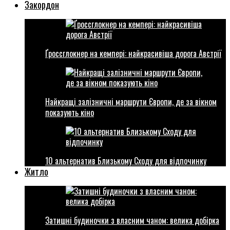
Закордон
Ґроссглокнер на кемпері: найкрасивіша дорога Австрії
Найкращі залізничні маршрути Європи, де за вікном
показують кіно
10 альтернатив Близькому Сходу для відпочинку
Житло
Затишні будиночки з власним чаном: велика добірка