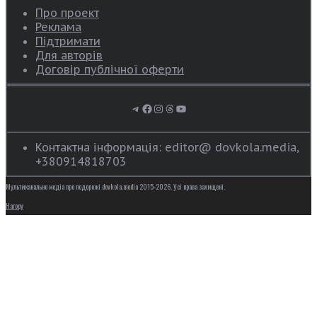
Про проект
Реклама
Підтримати
Для авторів
Договір публічної оферти
Telegram
Facebook
Instagram
Threads
YouTube
Контактна інформація: editor@ dovkola.media,
+380914818703
Мультиканальне медіа про подорожі dovkola.media 2015-2026. Усі права захищені.
Нагору