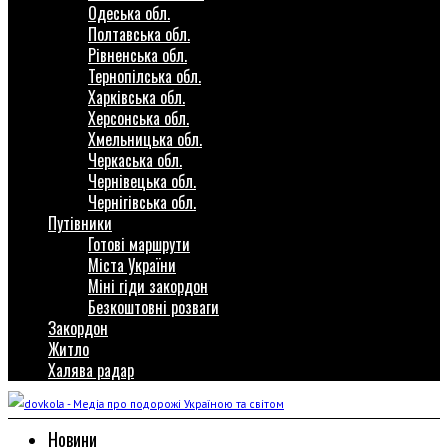
Одеська обл.
Полтавська обл.
Рівненська обл.
Тернопілська обл.
Харківська обл.
Херсонська обл.
Хмельницька обл.
Черкаська обл.
Чернівецька обл.
Чернігівська обл.
Путівники
Готові маршрути
Міста України
Міні гіди закордон
Безкоштовні розваги
Закордон
Житло
Халява радар
Новини