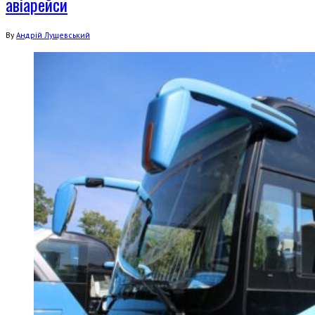
авіарейси
By
Андрій Лущевський