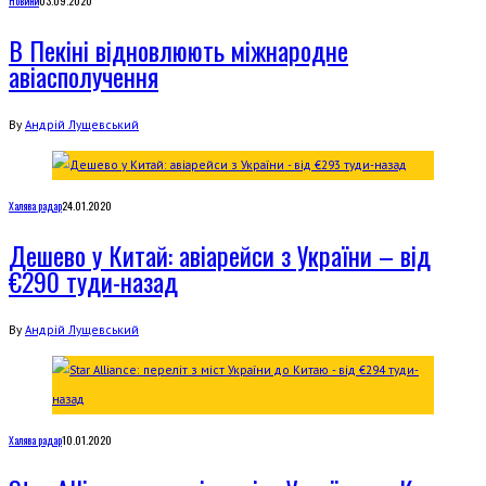
Новини
03.09.2020
В Пекіні відновлюють міжнародне
авіасполучення
By
Андрій Лущевський
Халява радар
24.01.2020
Дешево у Китай: авіарейси з України – від
€290 туди-назад
By
Андрій Лущевський
Халява радар
10.01.2020