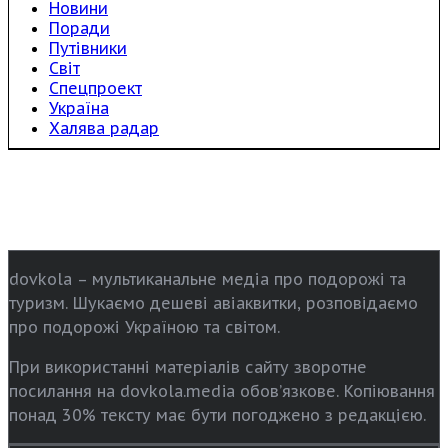
Новини
Поради
Путівники
Світ
Спецпроект
Україна
Халява радар
dovkola – мультиканальне медіа про подорожі та
туризм. Шукаємо дешеві авіаквитки, розповідаємо
про подорожі Україною та світом.
При використанні матеріалів сайту зворотне
посилання на dovkola.media обов’язкове. Копіювання
понад 30% тексту має бути погоджено з редакцією.