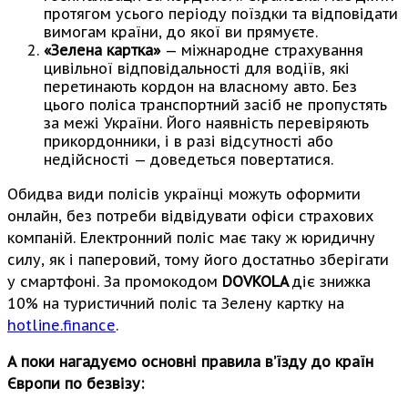
протягом усього періоду поїздки та відповідати
вимогам країни, до якої ви прямуєте.
«Зелена картка»
— міжнародне страхування
цивільної відповідальності для водіїв, які
перетинають кордон на власному авто. Без
цього поліса транспортний засіб не пропустять
за межі України. Його наявність перевіряють
прикордонники, і в разі відсутності або
недійсності — доведеться повертатися.
Обидва види полісів українці можуть оформити
онлайн, без потреби відвідувати офіси страхових
компаній. Електронний поліс має таку ж юридичну
силу, як і паперовий, тому його достатньо зберігати
у смартфоні. За промокодом
DOVKOLA
діє знижка
10% на туристичний поліс та Зелену картку на
hotline.finance
.
А поки нагадуємо основні правила в’їзду до країн
Європи по безвізу: