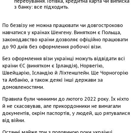
перебування. Готівка, кредитна карта чи виписка
з банку: все підходить.
По безвізу не можна працювати чи довгостроково
навчатися у країнах Шенгену. Винятком є Польща,
законодавство країни дозволяє офіційно працювати
до 90 днів без оформлення робочої візи.
Без оформлення візи українці можуть відвідати всі
країни ЄС (винятком є Ірландія), Норвегію,
Швейцарію, Ісландію й Ліхтенштейн. Ще Чорногорію
та Албанію, а також деякі інші держави за
домовленостями.
Правила були чинними до лютого 2022 року. Їх ніхто
й не скасовував, але прикордонники не вимагали
документів, окрім паспортів, у людей, що рятувалися
від війни.
Останні майже три з половиною роки українці