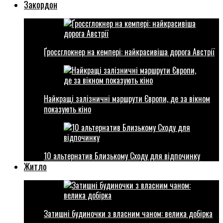
Закордон
Ґроссглокнер на кемпері: найкрасивіша дорога Австрії
Найкращі залізничні маршрути Європи, де за вікном
показують кіно
10 альтернатив Близькому Сходу для відпочинку
Житло
Затишні будиночки з власним чаном: велика добірка