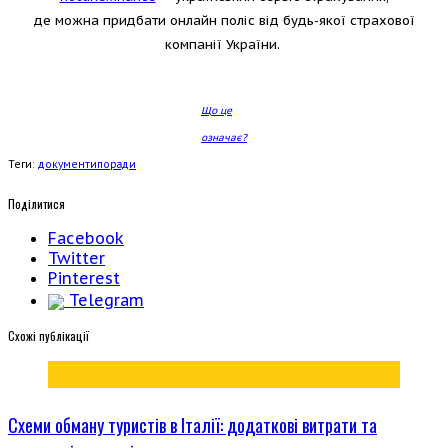
де можна придбати онлайн поліс від будь-якої страхової
компанії України.
Що це
означає?
Теги:
документи
поради
Поділитися
Facebook
Twitter
Pinterest
Telegram
Cхожі публікації
Схеми обману туристів в Італії: додаткові витрати та