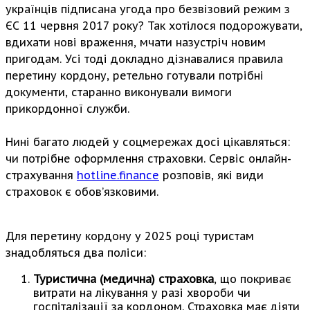
українців підписана угода про безвізовий режим з
ЄС 11 червня 2017 року? Так хотілося подорожувати,
вдихати нові враження, мчати назустріч новим
пригодам. Усі тоді докладно дізнавалися правила
перетину кордону, ретельно готували потрібні
документи, старанно виконували вимоги
прикордонної служби.
Нині багато людей у соцмережах досі цікавляться:
чи потрібне оформлення страховки. Сервіс онлайн-
страхування
hotline.finance
розповів, які види
страховок є обовʼязковими.
Для перетину кордону у 2025 році туристам
знадобляться два поліси:
Туристична (медична) страховка
, що покриває
витрати на лікування у разі хвороби чи
госпіталізації за кордоном. Страховка має діяти