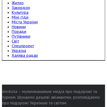
Житло
Закордон
Культура
Міні гіди
Міста України
Новини
Поради
Путівники
Світ
Спецпроект
Україна
Халява радар
dovkola – мультиканальне медіа про подорожі та
туризм. Шукаємо дешеві авіаквитки, розповідаємо
про подорожі Україною та світом.