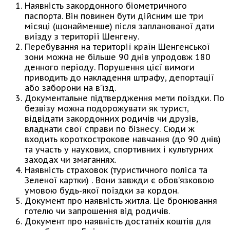
Наявність закордонного біометричного
паспорта. Він повинен бути дійсним ще три
місяці (щонайменше) після запланованої дати
виїзду з території Шенгену.
Перебування на території країн Шенгенської
зони можна не більше 90 днів упродовж 180
денного періоду. Порушення цієї вимоги
приводить до накладення штрафу, депортації
або заборони на в’їзд.
Документальне підтвердження мети поїздки. По
безвізу можна подорожувати як турист,
відвідати закордонних родичів чи друзів,
владнати свої справи по бізнесу. Сюди ж
входить короткострокове навчання (до 90 днів)
та участь у наукових, спортивних і культурних
заходах чи змаганнях.
Наявність страховок (туристичного поліса та
Зеленої картки) . Вони завжди є обов’язковою
умовою будь-якої поїздки за кордон.
Документ про наявність житла. Це бронювання
готелю чи запрошення від родичів.
Документ про наявність достатніх коштів для