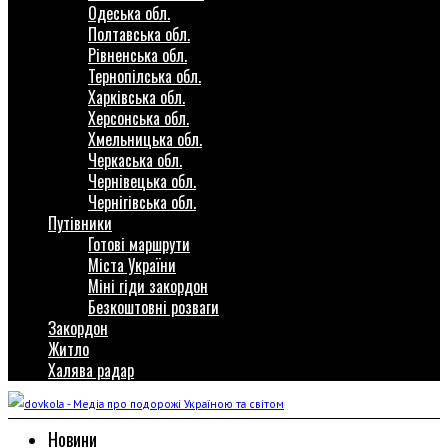
Одеська обл.
Полтавська обл.
Рівненська обл.
Тернопілська обл.
Харківська обл.
Херсонська обл.
Хмельницька обл.
Черкаська обл.
Чернівецька обл.
Чернігівська обл.
Путівники
Готові маршрути
Міста України
Міні гіди закордон
Безкоштовні розваги
Закордон
Житло
Халява радар
Новини